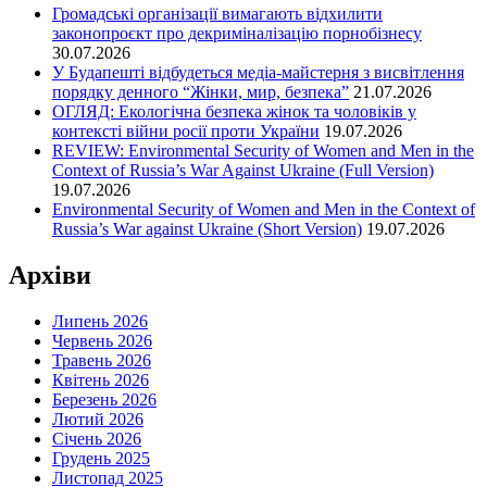
Громадські організації вимагають відхилити
законопроєкт про декриміналізацію порнобізнесу
30.07.2026
У Будапешті відбудеться медіа-майстерня з висвітлення
порядку денного “Жінки, мир, безпека”
21.07.2026
ОГЛЯД: Екологічна безпека жінок та чоловіків у
контексті війни росії проти України
19.07.2026
REVIEW: Environmental Security of Women and Men in the
Context of Russia’s War Against Ukraine (Full Version)
19.07.2026
Environmental Security of Women and Men in the Context of
Russia’s War against Ukraine (Short Version)
19.07.2026
Архіви
Липень 2026
Червень 2026
Травень 2026
Квітень 2026
Березень 2026
Лютий 2026
Січень 2026
Грудень 2025
Листопад 2025