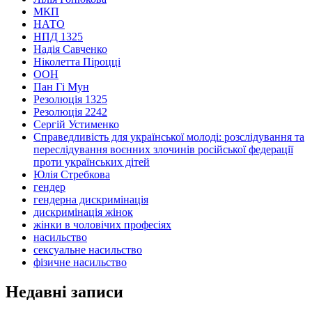
МКП
НАТО
НПД 1325
Надія Савченко
Ніколетта Піроцці
ООН
Пан Гі Мун
Резолюція 1325
Резолюція 2242
Сергій Устименко
Справедливість для української молоді: розслідування та
переслідування воєнних злочинів російської федерації
проти українських дітей
Юлія Стребкова
гендер
гендерна дискримінація
дискримінація жінок
жінки в чоловічих професіях
насильство
сексуальне насильство
фізичне насильство
Недавні записи