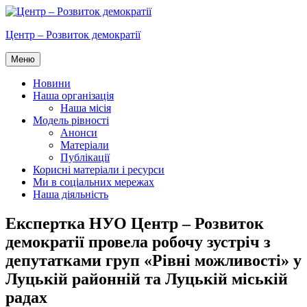
Перейти
до
Центр – Розвиток демократії
вмісту
Меню
Новини
Наша організація
Наша місія
Модель рівності
Анонси
Матеріали
Публікації
Корисні матеріали і ресурси
Ми в соціальних мережах
Наша діяльність
Експертка НУО Центр – Розвиток
демократії провела робочу зустріч з
депутатками груп «Рівні можливості» у
Луцькій районній та Луцькій міській
радах