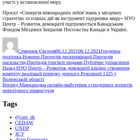
участі у встановленні миру.
Проєкт «Синергія міжнародних зобов’язань у місцевих
стратегіях та планах дій як інструмент підтримки миру» НУО
Центр – Розвиток демократії підтримується Канадським
Фондом Місцевих Ініціатив Посольства Канади в Україні.
Автор
Оприлюднено
Категорії
Семенюк Євгенія
06.12.2021
06.12.2021
Гендерна
політика
,
Новини
,
Протидія дискримінації
,
Протидія
насильству
,
Протидія торгівлі людьми
,
Публічне управління
Навігація
Попередній
Назад
НУО Центр – Розвиток демократії ініціює створення
запис:
комітету реалізації порядку денного Резолюції 1325 у
записів
Волинській області
Наступний
Вперед
Міжнародна онлайн-майстерня з гендерних аспектів
запис:
перехідного правосуддя
Tags
@care_de
CEDAW
UNDP
ЗСУ
Лілія Гонюкова