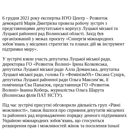
6 грудня 2021 року експертка НУО Центр – Розвиток
демократії Марія Дмитрієва провела робочу зустріч з
представницями депутатського корпусу Луцької міської та
Луцької районної рад Волинської області. Захід був
організований у межах проєкту «Синергія міжнародних
зобов’язань у місцевих стратегіях та планах дій як інструмент
підтримки миру».
У зустрічі взяли участь депутатка Луцької міської ради,
директорка ГО «Розвиток Волині» Ірина Колковська,
депутатка Луцької міської ради Алла Доманська, депутатка
Луцької міської ради, голова Го «ФемінізмУА» Оксана Сущук,
депутатка Луцької районної ради Ольга Максим’як, її
помічниця Єва Панасюк, представниця ГО «Розвиток
Волині» Іванна Кобець, журналістка Ольга Шарута
(Волинська філія ПАТ НСТУ).
Під час зустрічі присутні обговорили діяльність груп «Рівні
можливості», також йшлося про сприяння депутатів місцевих
та районних рад впровадженню порядку денного підтриманих
Україною міжнародних зобов’язань, що стосуються
розширення прав і можливостей жінок та посилення їхньої