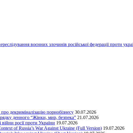
переслідування воєнних злочинів російської федерації проти укра
т про декриміналізацію порнобізнесу
30.07.2026
орядку денного “Жінки, мир, безпека”
21.07.2026
 війни росії проти України
19.07.2026
text of Russia’s War Against Ukraine (Full Version)
19.07.2026