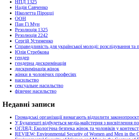
НПД 1325
Надія Савченко
Ніколетта Піроцці
ООН
Пан Гі Мун
Резолюція 1325
Резолюція 2242
Сергій Устименко
Справедливість для української молоді: розслідування та 
Юлія Стребкова
гендер
гендерна дискримінація
дискримінація жінок
жінки в чоловічих професіях
насильство
сексуальне насильство
фізичне насильство
Недавні записи
Громадські організації вимагають відхилити законопроєк
У Будапешті відбудеться медіа-майстерня з висвітлення п
ОГЛЯД: Екологічна безпека жінок та чоловіків у контексті
REVIEW: Environmental Security of Women and Men in the Con