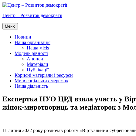
Перейти
до
Центр – Розвиток демократії
вмісту
Меню
Новини
Наша організація
Наша місія
Модель рівності
Анонси
Матеріали
Публікації
Корисні матеріали і ресурси
Ми в соціальних мережах
Наша діяльність
Експертка НУО ЦРД взяла участь у Вірт
жінок-миротвориць та медіаторок з Мо
11 липня 2022 року розпочав роботу «Віртуальний субрегіональ