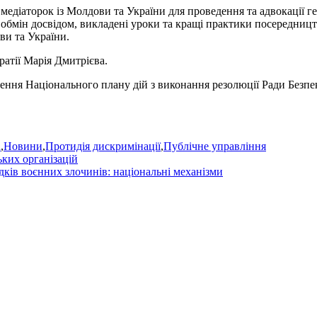
медіаторок із Молдови та України для проведення та адвокації 
ає обмін досвідом, викладені уроки та кращі практики посередн
ви та України.
атії Марія Дмитрієва.
ння Національного плану дій з виконання резолюції Ради Безпек
а
,
Новини
,
Протидія дискримінації
,
Публічне управління
ьких організацій
дків воєнних злочинів: національні механізми