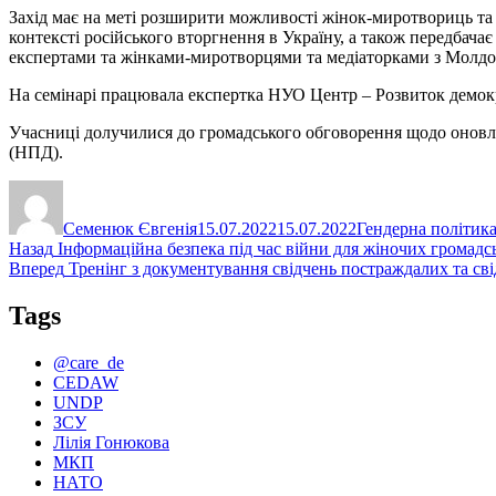
Захід має на меті розширити можливості жінок-миротвориць та 
контексті російського вторгнення в Україну, а також передбач
експертами та жінками-миротворцями та медіаторками з Молдо
На семінарі працювала експертка НУО Центр – Розвиток демокр
Учасниці долучилися до громадського обговорення щодо оновле
(НПД).
Автор
Оприлюднено
Категорії
Семенюк Євгенія
15.07.2022
15.07.2022
Гендерна політик
Навігація
Попередній
Назад
Інформаційна безпека під час війни для жіночих громадс
запис:
Наступний
Вперед
Тренінг з документування свідчень постраждалих та сві
записів
запис:
Tags
@care_de
CEDAW
UNDP
ЗСУ
Лілія Гонюкова
МКП
НАТО