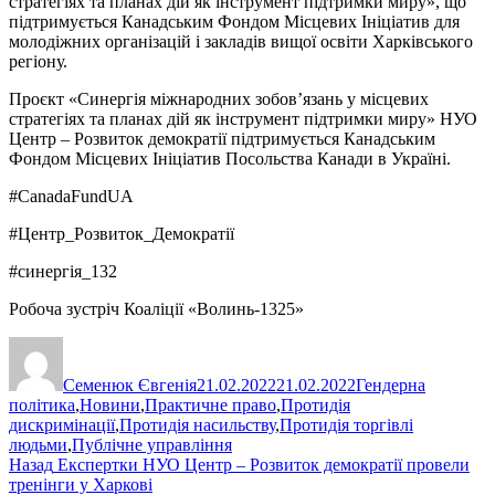
стратегіях та планах дій як інструмент підтримки миру», що
підтримується Канадським Фондом Місцевих Ініціатив для
молодіжних організацій і закладів вищої освіти Харківського
регіону.
Проєкт «Синергія міжнародних зобов’язань у місцевих
стратегіях та планах дій як інструмент підтримки миру» НУО
Центр – Розвиток демократії підтримується Канадським
Фондом Місцевих Ініціатив Посольства Канади в Україні.
#CanadaFundUA
#Центр_Розвиток_Демократії
#синергія_132
Робоча зустріч Коаліції «Волинь-1325»
Автор
Оприлюднено
Категорії
Семенюк Євгенія
21.02.2022
21.02.2022
Гендерна
політика
,
Новини
,
Практичне право
,
Протидія
дискримінації
,
Протидія насильству
,
Протидія торгівлі
людьми
,
Публічне управління
Навігація
Попередній
Назад
Експертки НУО Центр – Розвиток демократії провели
запис:
тренінги у Харкові