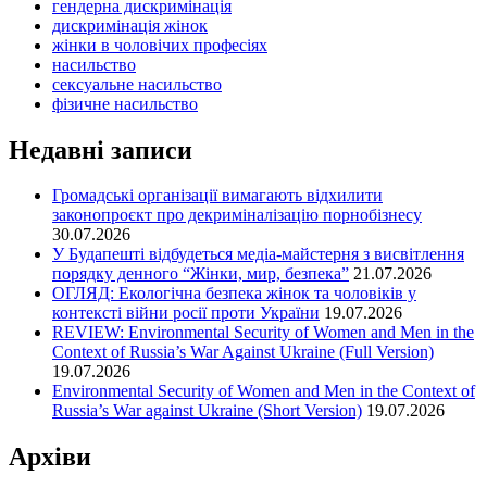
гендерна дискримінація
дискримінація жінок
жінки в чоловічих професіях
насильство
сексуальне насильство
фізичне насильство
Недавні записи
Громадські організації вимагають відхилити
законопроєкт про декриміналізацію порнобізнесу
30.07.2026
У Будапешті відбудеться медіа-майстерня з висвітлення
порядку денного “Жінки, мир, безпека”
21.07.2026
ОГЛЯД: Екологічна безпека жінок та чоловіків у
контексті війни росії проти України
19.07.2026
REVIEW: Environmental Security of Women and Men in the
Context of Russia’s War Against Ukraine (Full Version)
19.07.2026
Environmental Security of Women and Men in the Context of
Russia’s War against Ukraine (Short Version)
19.07.2026
Архіви