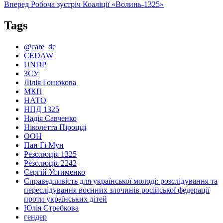
записів
Наступний
Вперед
Робоча зустріч Коаліції «Волинь-1325»
запис:
Tags
@care_de
CEDAW
UNDP
ЗСУ
Лілія Гонюкова
МКП
НАТО
НПД 1325
Надія Савченко
Ніколетта Піроцці
ООН
Пан Гі Мун
Резолюція 1325
Резолюція 2242
Сергій Устименко
Справедливість для української молоді: розслідування та
переслідування воєнних злочинів російської федерації
проти українських дітей
Юлія Стребкова
гендер