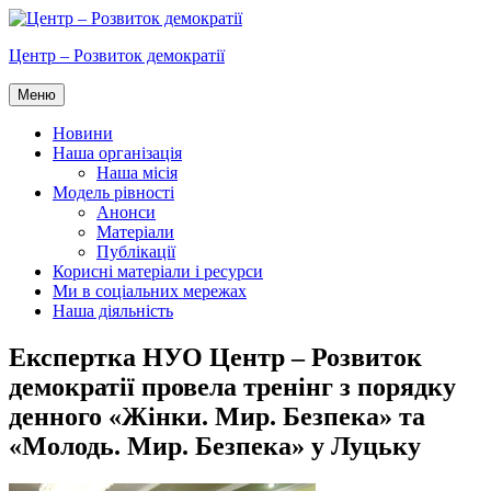
Перейти
до
Центр – Розвиток демократії
вмісту
Меню
Новини
Наша організація
Наша місія
Модель рівності
Анонси
Матеріали
Публікації
Корисні матеріали і ресурси
Ми в соціальних мережах
Наша діяльність
Експертка НУО Центр – Розвиток
демократії провела тренінг з порядку
денного «Жінки. Мир. Безпека» та
«Молодь. Мир. Безпека» у Луцьку