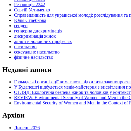
Резолюція 2242
Сергій Устименко
Справедливість для української молоді: розслідування та 
Юлія Стребкова
гендер
гендерна дискримінація
дискримінація жінок
жінки в чоловічих професіях
насильство
сексуальне насильство
фізичне насильство
Недавні записи
Громадські організації вимагають відхилити законопроєк
У Будапешті відбудеться медіа-майстерня з висвітлення п
ОГЛЯД: Екологічна безпека жінок та чоловіків у контексті
REVIEW: Environmental Security of Women and Men in the Con
Environmental Security of Women and Men in the Context of Ru
Архіви
Липень 2026