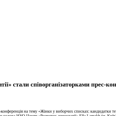
ії» стали співорганізаторками прес-конф
с-конференція на тему «Жінки у виборчих списках: кандидатки т
и голова НУО Центр «Розвиток демократії» Ella Lamakh (м. Київ