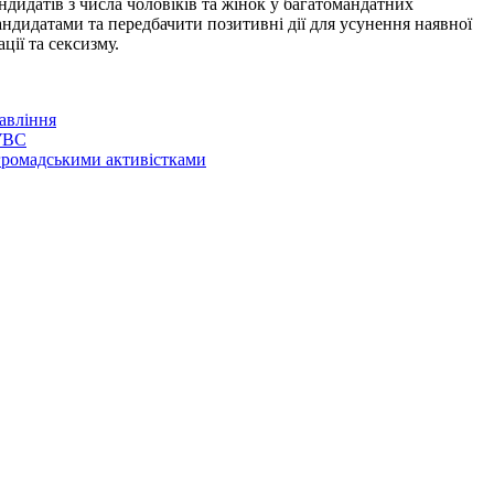
дидатів з числа чоловіків та жінок у багатомандатних
ндидатами та передбачити позитивні дії для усунення наявної
ції та сексизму.
авління
ДУВС
 громадськими активістками