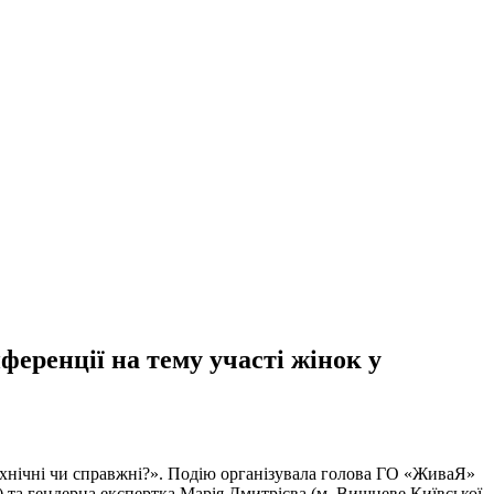
еренції на тему участі жінок у
ехнічні чи справжні?». Подію організувала голова ГО «ЖиваЯ»
) та гендерна експертка Марія Дмитрієва (м. Вишневе Київської