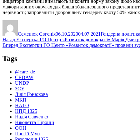
Ініціатори кампанії вимагають виконати норму закону щодо кво
мажоритарних округах для більш збалансованого представництва
нерівності; запровадити добровільну гендерну квоту 50% жінок 
Автор
Оприлюднено
Категорії
Семенюк Євгенія
06.10.2020
04.07.2021
Гендерна політик
Навігація
Попередній
Назад
Експертка ГО Центр «Розвиток демократії» Марія Дмитр
запис:
Наступний
Вперед
Експертки ГО Центр «Розвиток демократії» провели зус
записів
запис:
Tags
@care_de
CEDAW
UNDP
ЗСУ
Лілія Гонюкова
МКП
НАТО
НПД 1325
Надія Савченко
Ніколетта Піроцці
ООН
Пан Гі Мун
Резолюція 1325