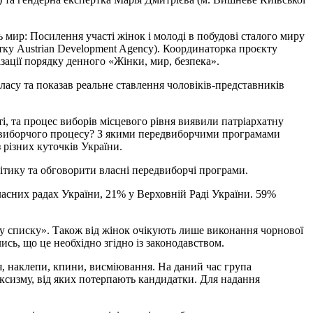
мир: Посилення участі жінок і молоді в побудові сталого миру
витку Austrian Development Agency). Координаторка проєкту
ізації порядку денного «Жінки, мир, безпека».
аласу та показав реальне ставлення чоловіків-представників
ті, та процес виборів місцевого рівня виявили патріархатну
ці виборчого процесу? З якими передвиборчими програмами
 різних куточків України.
літику та обговорити власні передвиборчі програми.
асних радах України, 21% у Верховній Раді України. 59%
 у списку». Також від жінок очікують лише виконання чорнової
сь, що це необхідно згідно із законодавством.
я, наклепи, кпини, висміювання. На даний час група
ексизму, від яких потерпають кандидатки. Для надання