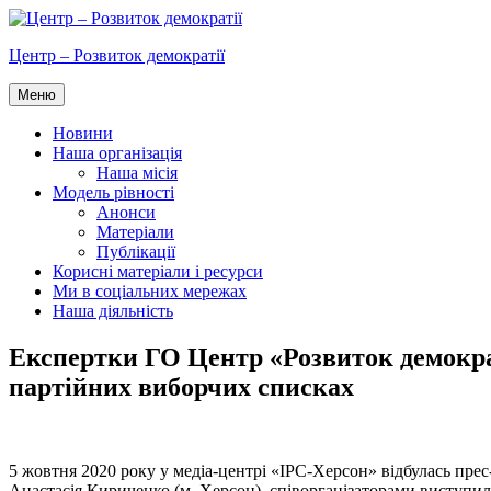
Перейти
до
Центр – Розвиток демократії
вмісту
Меню
Новини
Наша організація
Наша місія
Модель рівності
Анонси
Матеріали
Публікації
Корисні матеріали і ресурси
Ми в соціальних мережах
Наша діяльність
Експертки ГО Центр «Розвиток демократ
партійних виборчих списках
5 жовтня 2020 року у медіа-центрі «ІРС-Херсон» відбулась пре
Анастасія Кириченко (м. Херсон), співорганізаторами виступил