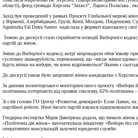
області), фонд громади Херсона “Захист”, Лариса Польська , екс
Захід був проведений у рамках Проєкту Глобальної мережі жін
у Вірменії, Азербайджані, Грузії, Кенії, Молдові, Південному С
Agnieszka Fal Dutra Santos надіслала у форматі відеозапису сво
Темою до дискусії стало сприйняття позицій Виборчого кодексу 
партій до жінок.
Зміни до Виборчого кодексу, котрі запровадили обов’язкову при
суспільну зашкарублість, переконання, що «місце жінки вдома
йдуть жінки на вибори, чи вони відрізняються? Якими є сьогодн
До дискусії також були запрошені жінки-кандидатки з Херсонськ
За даними волонтерського моніторингового проєкту «Вибори без
політикинь потерпають від проявів сексизму, 62% політикинь – 
Зі слів голови ГО Центр «Розвиток демократії» Елли Ламах, на
партійної роботи. Нині багато партій взялися підшуковувати жі
Гендерна експертка Марія Дмитрієва додала, що чимало жінок у
«Політична дія жінок» започаткувала ініціативу «Вибори без се
оперативних консультацій залучені юридичні служби.