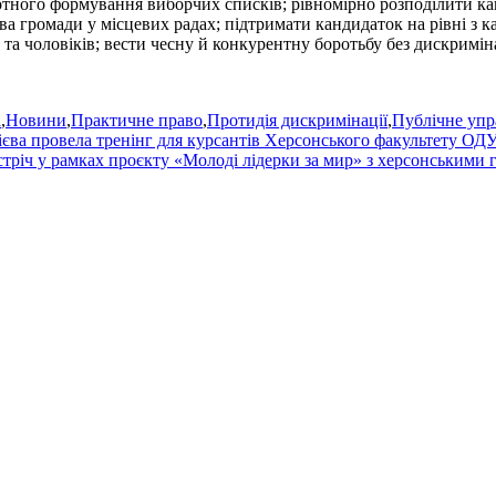
тного формування виборчих списків; рівномірно розподілити кан
 громади у місцевих радах; підтримати кандидаток на рівні з ка
та чоловіків; вести чесну й конкурентну боротьбу без дискриміна
а
,
Новини
,
Практичне право
,
Протидія дискримінації
,
Публічне упр
ієва провела тренінг для курсантів Херсонського факультету О
тріч у рамках проєкту «Молоді лідерки за мир» з херсонськими