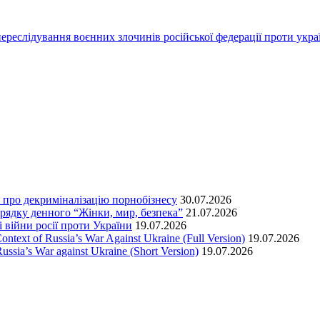
переслідування воєнних злочинів російської федерації проти укра
т про декриміналізацію порнобізнесу
30.07.2026
орядку денного “Жінки, мир, безпека”
21.07.2026
 війни росії проти України
19.07.2026
text of Russia’s War Against Ukraine (Full Version)
19.07.2026
ssia’s War against Ukraine (Short Version)
19.07.2026