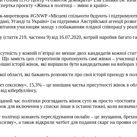
пертка проєкту «Жінка в політиці – зміни в країні».
ок-миротворок #GNWP «Місцеві спільноти будують і підтримують 
удані, Уганді та Україні» (за підтримки Австрійської агенції роз
ї вітання учасницям заходу з побажанням плідної співпраці у реал
(стаття 219, частина 9) від 16.07.2020, котрий наробив багато г
сутність у кожній п’ятірці не менше двох кандидатів кожної стат
». Що замість цих стереотипів пропонують самі жінки – учасни
ішні історії жінок, які вирішили бути кандидатками на виборах з
ої області, які бажають розповісти про свої історії приходу в по
 сексизму», 15,3% – це нинішня частка присутності жінок в обл
від кібербуллінгу.
 даний час політики розглядають жінок суто як просто «постояти
нок для включення у списки лише в останні тижні, коли визначили
 політиці зазнають переслідування онлайн – це знущання, брехн
ксизму», а також відкрили чатбот для подання скарг на прояви с