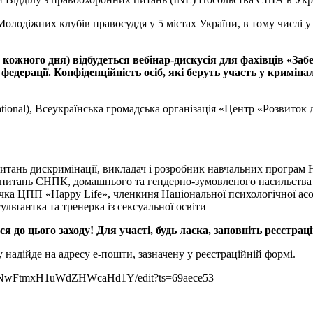
лодіжних клубів правосуддя у 5 містах України, в тому числі у 
0 кожного дня) відбудеться вебінар-дискусія для фахівців «Заб
федерації. Конфіденційність осіб, які беруть участь у кримін
rnational), Всеукраїнська громадська організація «Центр «Розвито
тань дискримінації, викладач і розробник навчальних програм Н
 з питань СНПК, домашнього та гендерно-зумовленого насильства
ка ЦПП «Happy Life», членкиня Національної психологічної асоц
ьтантка та тренерка із сексуальної освіти
до цього заходу! Для участі, будь ласка, заповніть реєстрац
 надійде на адресу е-пошти, зазначену у реєстраційній формі.
72NwFtmxH1uWdZHWcaHd1Y/edit?ts=69aece53