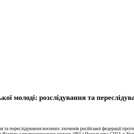
ої молоді: розслідування та переслідув
я та переслідування воєнних злочинів російської федерації проти
римки Відділу з правоохоронних питань (INL) Посольства США в Укр