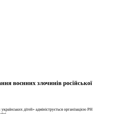
ання воєнних злочинів російської
 українських дітей» адмініструється організацією PH
аїні.