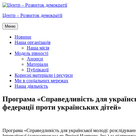
Перейти
до
Центр – Розвиток демократії
вмісту
Меню
Новини
Наша організація
Наша місія
Модель рівності
Анонси
Матеріали
Публікації
Корисні матеріали і ресурси
Ми в соціальних мережах
Наша діяльність
Програма «Справедливість для українськ
федерації проти українських дітей»
Програма «Справедливість для української молоді: розслідуванн
International (зареєстрована як Project Harmony, Inc.) за підт