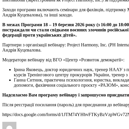
Заходи програми включають семінари для фахівців, підтримку Мо
Андрія Куцевалова), та інші заходи.
В межах Програми 18 – 19 березня 2026 року (з 16:00 до 18:0
постраждали чи стали свідками воєнних злочинів російської 
федерації проти українських дітей».
Партнери з організації вебінару: Project Harmony, Inc. (PH Inte
Андрія Куцевалова.
Модератори вебінару від ВГО «Центр «Розвиток демократії»:
Ірина Яковець, доктор юридичних наук, тренер НААУ з пи
курсів Тренінгового центру прокурорів України, тренер
Ганна Ситник, практична психологиня, юристка, викладач
допомоги, фахівчиня соціального проєкту «РАЗОМ», консул
Надсилаємо Вам програму вебінару і запрошуємо приєднатися 
Після реєстрації посилання (пароль) для приєднання до вебінару
https://docs.google.com/forms/d/1JTM74YHbvFTKyBzVzpWGv
Автор
Оприлюднено
Категорії