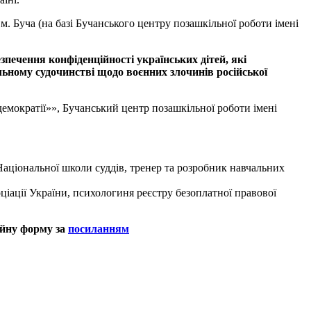
м. Буча (на базі Бучанського центру позашкільної роботи імені
езпечення конфіденційності українських дітей, які
альному судочинстві щодо воєнних злочинів російської
к демократії»», Бучанський центр позашкільної роботи імені
аціональної школи суддів, тренер та розробник навчальних
іації України, психологиня реєстру безоплатної правової
ійну форму за
посиланням