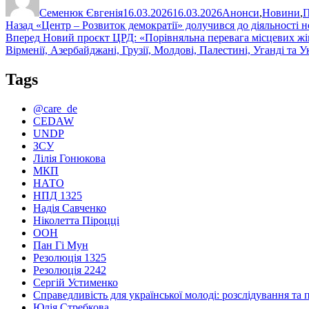
Семенюк Євгенія
16.03.2026
16.03.2026
Анонси
,
Новини
,
П
Навігація
Попередній
Назад
«Центр – Розвиток демократії» долучився до діяльності 
запис:
Наступний
Вперед
Новий проєкт ЦРД: «Порівняльна перевага місцевих жіно
записів
запис:
Вірменії, Азербайджані, Грузії, Молдові, Палестині, Уганді та У
Tags
@care_de
CEDAW
UNDP
ЗСУ
Лілія Гонюкова
МКП
НАТО
НПД 1325
Надія Савченко
Ніколетта Піроцці
ООН
Пан Гі Мун
Резолюція 1325
Резолюція 2242
Сергій Устименко
Справедливість для української молоді: розслідування та 
Юлія Стребкова