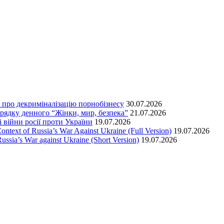
т про декриміналізацію порнобізнесу
30.07.2026
орядку денного “Жінки, мир, безпека”
21.07.2026
 війни росії проти України
19.07.2026
text of Russia’s War Against Ukraine (Full Version)
19.07.2026
ssia’s War against Ukraine (Short Version)
19.07.2026