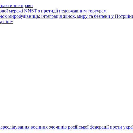
рактичне право
нової мережі NNST з протидії недержавним тортурам
к-миробудівниць: інтеграція жінок, миру та безпеки у Потрійний
країні»
переслідування воєнних злочинів російської федерації проти укра