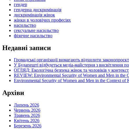
гендер
гендерна дискримінація
дискримінація жінок
жінки в чоловічих професіях
насильство
сексуальне насильство
фізичне насильство
Недавні записи
Громадські організації вимагають відхилити законопроєк
У Будапешті відбудеться медіа-майстерня з висвітлення п
ОГЛЯД: Екологічна безпека жінок та чоловіків у контексті
REVIEW: Environmental Security of Women and Men in the Con
Environmental Security of Women and Men in the Context of Ru
Архіви
Липень 2026
Червень 2026
Травень 2026
Квітень 2026
Березень 2026