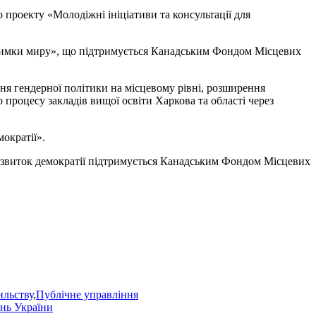
о проекту «Молодіжні ініціативи та консультації для
ідтримки миру», що підтримується Канадським Фондом Місцевих
ня гендерної політики на місцевому рівні, розширення
 процесу закладів вищої освіти Харкова та області через
ократії».
Розвиток демократії підтримується Канадським Фондом Місцевих
ильству
,
Публічне управління
ань України