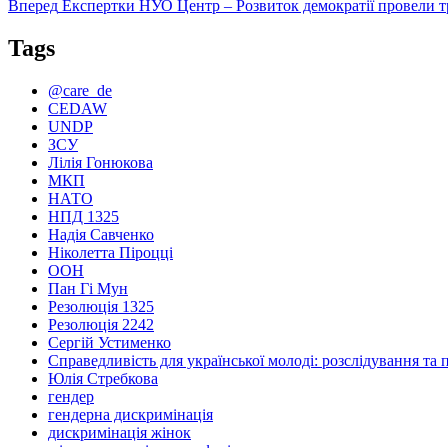
запис:
Наступний
Вперед
Експертки НУО Центр – Розвиток демократії провели т
записів
запис:
Tags
@care_de
CEDAW
UNDP
ЗСУ
Лілія Гонюкова
МКП
НАТО
НПД 1325
Надія Савченко
Ніколетта Піроцці
ООН
Пан Гі Мун
Резолюція 1325
Резолюція 2242
Сергій Устименко
Справедливість для української молоді: розслідування та 
Юлія Стребкова
гендер
гендерна дискримінація
дискримінація жінок