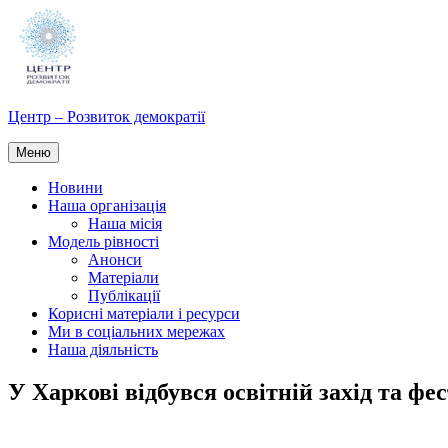
Перейти
до
вмісту
Центр – Розвиток демократії
Меню
Новини
Наша організація
Наша місія
Модель рівності
Анонси
Матеріали
Публікації
Корисні матеріали і ресурси
Ми в соціальних мережах
Наша діяльність
У Харкові відбувся освітній захід та фес