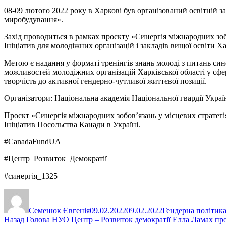
08-09 лютого 2022 року в Харкові був організований освітній зах
миробудування».
Захід проводиться в рамках проєкту «Синергія міжнародних зо
Ініціатив для молодіжних організацій і закладів вищої освіти Ха
Метою є надання у форматі тренінгів знань молоді з питань си
можливостей молодіжних організацій Харківської області у сфер
творчість до активної гендерно-чутливої життєвої позиції.
Організатори: Національна академія Національної гвардії Украї
Проєкт «Синергія міжнародних зобов’язань у місцевих стратег
Ініціатив Посольства Канади в Україні.
#CanadaFundUA
#Центр_Розвиток_Демократії
#синергія_1325
Автор
Оприлюднено
Категорії
Семенюк Євгенія
09.02.2022
09.02.2022
Гендерна політик
Навігація
Попередній
Назад
Голова НУО Центр – Розвиток демократії Елла Ламах про