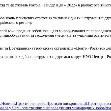
ід та фестиваль театрів «Гендер в дії – 2022» в рамках освітньог
бов’язань у місцевих стратегіях та планах дій як інструмент п
рківського регіону.
нергії міжнародних зобов’язань для миробудування та впроваджен
і миробудування та заохочення учасників та учасниць освітнього
ни та Всеукраїнська громадська організація «Центр «Розвиток дем
іях та планах дій як інструмент підтримки миру» НУО Центр – 
а
,
Новини
,
Практичне право
,
Протидія дискримінації
,
Протидія нас
вела у Чернігові тренінг зі впровадження міжнародних зобов’яз