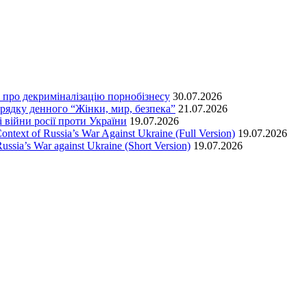
т про декриміналізацію порнобізнесу
30.07.2026
орядку денного “Жінки, мир, безпека”
21.07.2026
 війни росії проти України
19.07.2026
text of Russia’s War Against Ukraine (Full Version)
19.07.2026
ssia’s War against Ukraine (Short Version)
19.07.2026