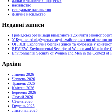
жінки в чоловічих професіях
насильство
сексуальне насильство
фізичне насильство
Недавні записи
Громадські організації вимагають відхилити законопроєк
У Будапешті відбудеться медіа-майстерня з висвітлення п
ОГЛЯД: Екологічна безпека жінок та чоловіків у контексті
REVIEW: Environmental Security of Women and Men in the Con
Environmental Security of Women and Men in the Context of Ru
Архіви
Липень 2026
Червень 2026
Травень 2026
Квітень 2026
Березень 2026
Лютий 2026
Січень 2026
Грудень 2025
Листопад 2025