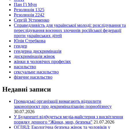
Пан Гі Мун
Резолюція 1325
Резолюція 2242
Сергій Устименко
Справедливість для української молоді: розслідування та
переслідування воєнних злочинів російської федерації
проти українських дітей
Юлія Стребкова
гендер
гендерна дискримінація
дискримінація жінок
жінки в чоловічих професіях
насильство
сексуальне насильство
фізичне насильство
Недавні записи
Громадські організації вимагають відхилити
законопроєкт про декриміналізацію порнобізнесу
30.07.2026
У Будапешті відбудеться медіа-майстерня з висвітлення
порядку денного “Жінки, мир, безпека”
21.07.2026
ОГЛЯД: Екологічна безпека жінок та чоловіків у