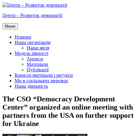
Перейти
до
Центр – Розвиток демократії
вмісту
Меню
Новини
Наша організація
Наша місія
Модель рівності
Анонси
Матеріали
Публікації
Корисні матеріали і ресурси
Ми в соціальних мережах
Наша діяльність
The CSO “Democracy Development
Center” organized an online meeting with
partners from the USA on further support
for Ukraine