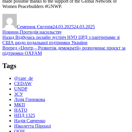
made possible thanks to the support of the Global Network of
Women Peacebuilders #GNWP.
Автор
Оприлюднено
Категорії
Семенюк Євгенія
24.03.2025
24.03.2025
Новини
,
Протидія насильству
Навігація
Попередній
Назад
Відбулась онлайн зустріч НУО ЦРД з партнерами зі
запис:
США щодо подальшої підтримки України
записів
Наступний
Вперед
«Центр – Розвиток демократії» розпочинає проєкт за
запис:
підтримки OXFAM
Tags
@care_de
CEDAW
UNDP
ЗСУ
Лілія Гонюкова
МКП
НАТО
НПД 1325
Надія Савченко
Ніколетта Піроцці
ООН