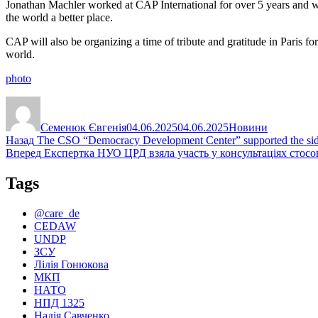
Jonathan Machler worked at CAP International for over 5 years and 
the world a better place.
CAP will also be organizing a time of tribute and gratitude in Paris for
world.
photo
Автор
Оприлюднено
Категорії
Семенюк Євгенія
04.06.2025
04.06.2025
Новини
Навігація
Попередній
Назад
The CSO “Democracy Development Center” supported the side
запис:
Наступний
Вперед
Експертка НУО ЦРД взяла участь у консультаціях стос
записів
запис:
Tags
@care_de
CEDAW
UNDP
ЗСУ
Лілія Гонюкова
МКП
НАТО
НПД 1325
Надія Савченко