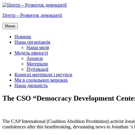
Перейти
до
Центр – Розвиток демократії
вмісту
Меню
Новини
Наша організація
Наша місія
Модель рівності
Анонси
Матеріали
Публікації
Корисні матеріали і ресурси
Ми в соціальних мережах
Наша діяльність
The CSO “Democracy Development Center” 
The CAP International (Coalition Abolition Prostitution) activist Jo
condolences after this heartbreaking, devastating news to Jonathan ‘s 