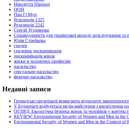
Ніколетта Піроцці
ООН
Пан Гі Мун
Резолюція 1325
Резолюція 2242
Сергій Устименко
Справедливість для української молоді: розслідування та 
Юлія Стребкова
гендер
гендерна дискримінація
дискримінація жінок
жінки в чоловічих професіях
насильство
сексуальне насильство
фізичне насильство
Недавні записи
Громадські організації вимагають відхилити законопроєк
У Будапешті відбудеться медіа-майстерня з висвітлення п
ОГЛЯД: Екологічна безпека жінок та чоловіків у контексті
REVIEW: Environmental Security of Women and Men in the Con
Environmental Security of Women and Men in the Context of Ru