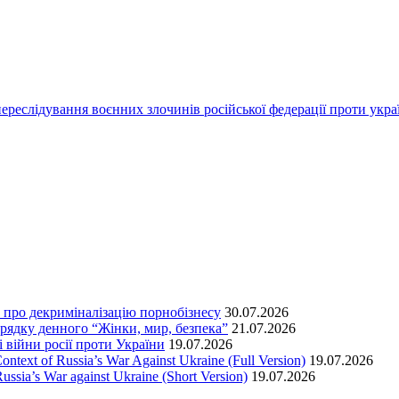
переслідування воєнних злочинів російської федерації проти укра
т про декриміналізацію порнобізнесу
30.07.2026
орядку денного “Жінки, мир, безпека”
21.07.2026
 війни росії проти України
19.07.2026
text of Russia’s War Against Ukraine (Full Version)
19.07.2026
ssia’s War against Ukraine (Short Version)
19.07.2026