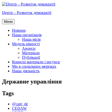
Перейти
до
Центр – Розвиток демократії
вмісту
Меню
Новини
Наша організація
Наша місія
Модель рівності
Анонси
Матеріали
Публікації
Корисні матеріали і ресурси
Ми в соціальних мережах
Наша діяльність
Державне управління
Tags
@care_de
CEDAW