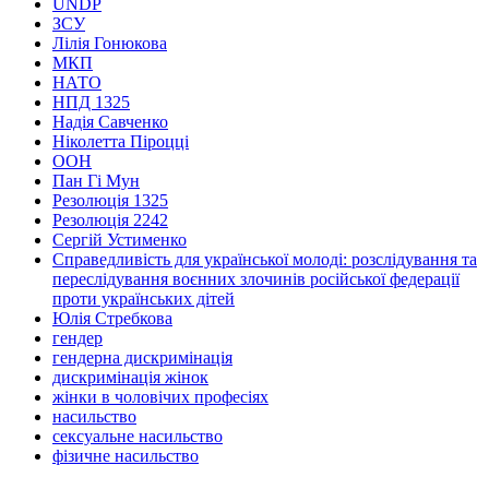
UNDP
ЗСУ
Лілія Гонюкова
МКП
НАТО
НПД 1325
Надія Савченко
Ніколетта Піроцці
ООН
Пан Гі Мун
Резолюція 1325
Резолюція 2242
Сергій Устименко
Справедливість для української молоді: розслідування та
переслідування воєнних злочинів російської федерації
проти українських дітей
Юлія Стребкова
гендер
гендерна дискримінація
дискримінація жінок
жінки в чоловічих професіях
насильство
сексуальне насильство
фізичне насильство