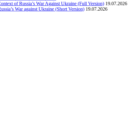
text of Russia’s War Against Ukraine (Full Version)
19.07.2026
ssia’s War against Ukraine (Short Version)
19.07.2026