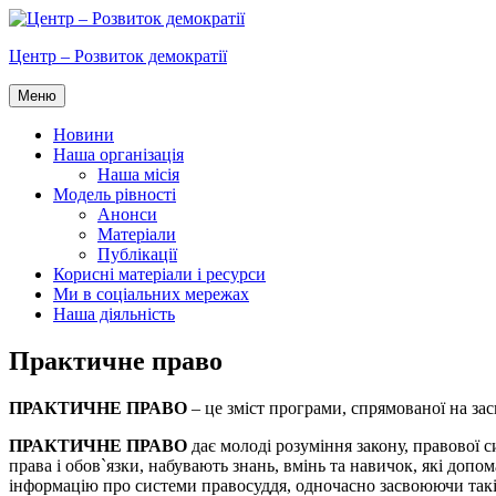
Перейти
до
Центр – Розвиток демократії
вмісту
Меню
Новини
Наша організація
Наша місія
Модель рівності
Анонси
Матеріали
Публікації
Корисні матеріали і ресурси
Ми в соціальних мережах
Наша діяльність
Практичне право
ПРАКТИЧНЕ ПРАВО
– це зміст програми, спрямованої на зас
ПРАКТИЧНЕ ПРАВО
дає молоді розуміння закону, правової 
права і обов`язки, набувають знань, вмінь та навичок, які до
інформацію про системи правосуддя, одночасно засвоюючи такі к