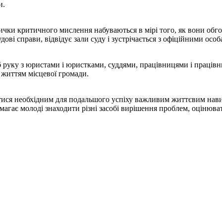
и.
чки критичного мислення набуваються в мірі того, як вони обго
дові справи, відвідує зали суду і зустрічається з офіційними особ
у з юристами і юристками, суддями, працівницями і працівника
 життям місцевої громади.
 необхідним для подальшого успіху важливим життєвим навичка
омагає молоді знаходити різні засобі вирішення проблем, оцінюват