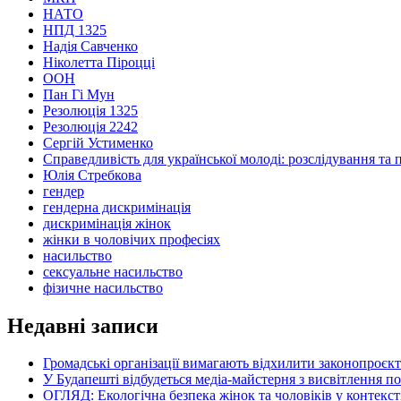
НАТО
НПД 1325
Надія Савченко
Ніколетта Піроцці
ООН
Пан Гі Мун
Резолюція 1325
Резолюція 2242
Сергій Устименко
Справедливість для української молоді: розслідування та 
Юлія Стребкова
гендер
гендерна дискримінація
дискримінація жінок
жінки в чоловічих професіях
насильство
сексуальне насильство
фізичне насильство
Недавні записи
Громадські організації вимагають відхилити законопроєк
У Будапешті відбудеться медіа-майстерня з висвітлення п
ОГЛЯД: Екологічна безпека жінок та чоловіків у контексті