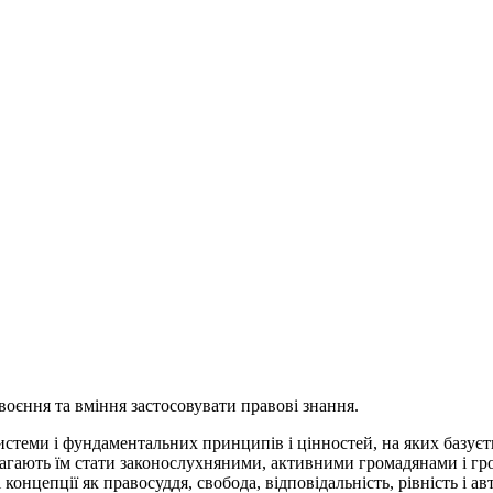
воєння та вміння застосовувати правові знання.
системи і фундаментальних принципів і цінностей, на яких базуєт
помагають їм стати законослухняними, активними громадянами і 
онцепції як правосуддя, свобода, відповідальність, рівність і ав