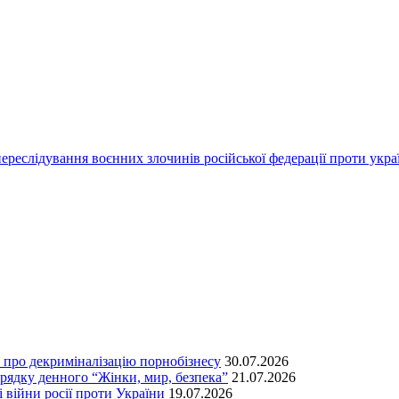
переслідування воєнних злочинів російської федерації проти укра
т про декриміналізацію порнобізнесу
30.07.2026
орядку денного “Жінки, мир, безпека”
21.07.2026
 війни росії проти України
19.07.2026