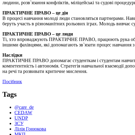
людини, розв`язання конфліктів, міліцейські та судові процедур
ПРАКТИЧНЕ ПРАВО – це дія
В процесі навчання молоді люди становляться партнерами. Нави
беруть участь в різноманітних рольових іграх. Молодь вивчає су
ПРАКТИЧНЕ ПРАВО – це люди
Ті, хто впроваджують ПРАКТИЧНЕ ПРАВО, працюють рука об рук
іншими фахівцями, які допомагають зв`язати процес навчання з
Наслідки
ПРАКТИЧНЕ ПРАВО допомагає студенткам і студентам навчитися
компетентність і автономія. Стратегія навчальної взаємодії доп
на речі та розвивати критичне мислення.
Посібник
Tags
@care_de
CEDAW
UNDP
ЗСУ
Лілія Гонюкова
МКП