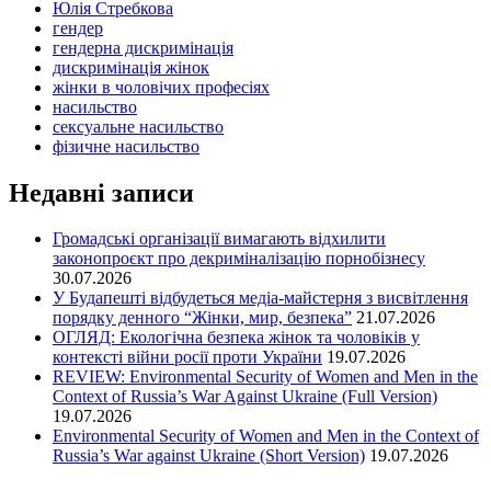
Юлія Стребкова
гендер
гендерна дискримінація
дискримінація жінок
жінки в чоловічих професіях
насильство
сексуальне насильство
фізичне насильство
Недавні записи
Громадські організації вимагають відхилити
законопроєкт про декриміналізацію порнобізнесу
30.07.2026
У Будапешті відбудеться медіа-майстерня з висвітлення
порядку денного “Жінки, мир, безпека”
21.07.2026
ОГЛЯД: Екологічна безпека жінок та чоловіків у
контексті війни росії проти України
19.07.2026
REVIEW: Environmental Security of Women and Men in the
Context of Russia’s War Against Ukraine (Full Version)
19.07.2026
Environmental Security of Women and Men in the Context of
Russia’s War against Ukraine (Short Version)
19.07.2026