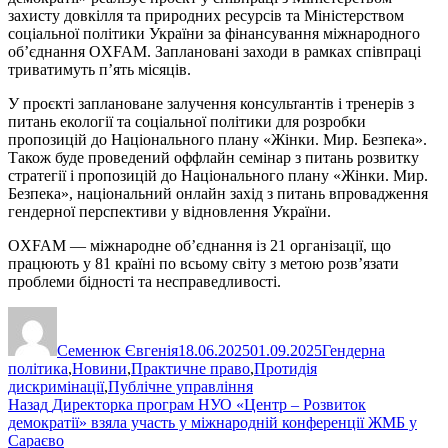
захисту довкілля та природних ресурсів та Міністерством
соціальної політики України за фінансування міжнародного
об’єднання OXFAM. Заплановані заходи в рамках співпраці
триватимуть п’ять місяців.
У проєкті заплановане залучення консультантів і тренерів з
питань екології та соціальної політики для розробки
пропозицій до Національного плану «Жінки. Мир. Безпека».
Також буде проведений оффлайн семінар з питань розвитку
стратегії і пропозицій до Національного плану «Жінки. Мир.
Безпека», національний онлайн захід з питань впровадження
гендерної перспективи у відновлення України.
OXFAM — міжнародне об’єднання із 21 організації, що
працюють у 81 країні по всьому світу з метою розв’язати
проблеми бідності та несправедливості.
Автор
Оприлюднено
Категорії
Семенюк Євгенія
18.06.2025
01.09.2025
Гендерна
політика
,
Новини
,
Практичне право
,
Протидія
дискримінації
,
Публічне управління
Навігація
Попередній
Назад
Директорка програм НУО «Центр – Розвиток
запис:
демократії» взяла участь у міжнародній конференції ЖМБ у
записів
Сараєво