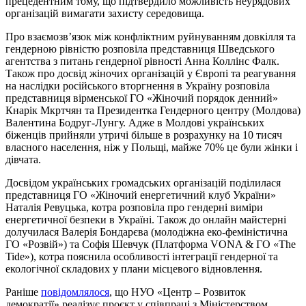
прецедентним тому, що підтвердило можливість неурядових
організацій вимагати захисту середовища.
Про взаємозв’язок між конфліктним руйнуванням довкілля та
гендерною рівністю розповіла представниця Шведського
агентства з питань гендерної рівності Анна Коллінс Фалк.
Також про досвід жіночих організацій у Європі та реагування
на наслідки російського вторгнення в Україну розповіла
представниця вірменської ГО «Жіночий порядок денний»
Кнарік Мкртчян та Президентка Гендерного центру (Молдова)
Валентина Бодруг-Лунгу. Адже в Молдові українських
біженців прийняли утричі більше в розрахунку на 10 тисяч
власного населення, ніж у Польщі, майже 70% це були жінки і
дівчата.
Досвідом українських громадських організацій поділилася
представниця ГО «Жіночий енергетичний клуб України»
Наталія Ревуцька, котра розповіла про гендерні виміри
енергетичної безпеки в Україні. Також до онлайн майстерні
долучилася Валерія Бондарєва (молодіжна еко-феміністична
ГО «Розвій») та Софія Шевчук (Платформа VONA & ГО «The
Tide»), котра пояснила особливості інтеграції гендерної та
екологічної складових у плани місцевого відновлення.
Раніше
повідомлялося
, що НУО «Центр – Розвиток
демократії» реалізує проєкт у співпраці з Міністерством