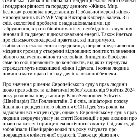
Ожинська. Також про глобальні тенденції екологічної безпеки
і гендерної рівності та порядку денного «Жінки. Мир.
Безпека» розповіла представниця Глобальної мережі жінок-
миробудівниць #GNWP Марія Вікторія Кабрера-Балеза. З її
слів, екологічні проблеми є наднаціональними, це
забруднення, втрати біорізноманіття, необхідність залучення
інновацій та джерел відновлювальної енергії. Також йдеться
про сільськогосподарські практики, які підтримують
стабільність екологічного середовища, ширше представлення
місцевих громад у створенні відповідних політик та значення
рівного залучення жінок та чоловіків. Знищення біосфери
саме по собі призводить до конфліктів, від яких передусім
страждатимуть незахищені жінки і дівчата, і кожна людина
повинна мати права і владу для інклюзивної безпеки.
Про значення рішення Європейського суду з прав людини
щодо прав жінок та кліматичні зобов’язання від 9 квітня 2024
року розповіла представниця KlimaSeniorinnen Schweiz
(Швейцарія) Пія Голленштайн. З її слів, ініціаторки позову
йшли до прецедентного рішення ЄСПЛ дев’ять років, їм
відмовили всі місцеві суди, однак у Європейському суді з прав
людини звернули увагу на статті Конвенції з прав людини про
право на життя і принцип екологічного захисту, і відтак судді
зобов’язали Швейцарію кожні пів року звітувати про
покращення кліматичної стратегії. Також це рішення є