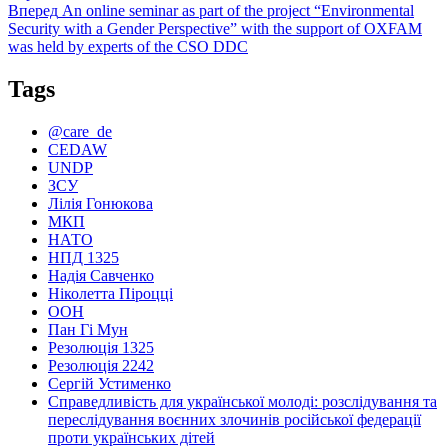
Наступний
Вперед
An online seminar as part of the project “Environmental
запис:
Security with a Gender Perspective” with the support of OXFAM
was held by experts of the CSO DDC
Tags
@care_de
CEDAW
UNDP
ЗСУ
Лілія Гонюкова
МКП
НАТО
НПД 1325
Надія Савченко
Ніколетта Піроцці
ООН
Пан Гі Мун
Резолюція 1325
Резолюція 2242
Сергій Устименко
Справедливість для української молоді: розслідування та
переслідування воєнних злочинів російської федерації
проти українських дітей