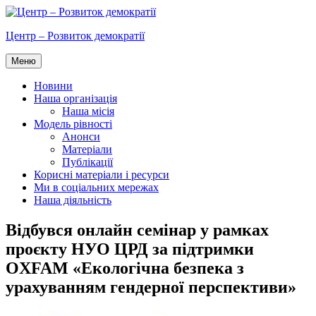
Перейти
до
Центр – Розвиток демократії
вмісту
Меню
Новини
Наша організація
Наша місія
Модель рівності
Анонси
Матеріали
Публікації
Корисні матеріали і ресурси
Ми в соціальних мережах
Наша діяльність
Відбувся онлайн семінар у рамках
проєкту НУО ЦРД за підтримки
OXFAM «Екологічна безпека з
урахуванням гендерної перспективи»