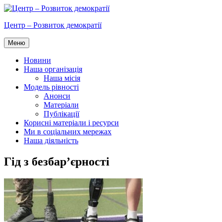
Перейти
до
Центр – Розвиток демократії
вмісту
Меню
Новини
Наша організація
Наша місія
Модель рівності
Анонси
Матеріали
Публікації
Корисні матеріали і ресурси
Ми в соціальних мережах
Наша діяльність
Гід з безбар’єрності