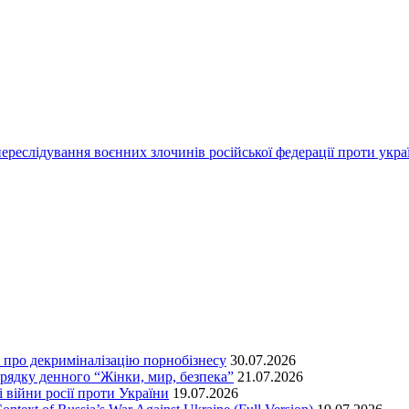
переслідування воєнних злочинів російської федерації проти укра
т про декриміналізацію порнобізнесу
30.07.2026
орядку денного “Жінки, мир, безпека”
21.07.2026
 війни росії проти України
19.07.2026