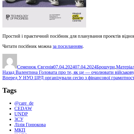
Простий і практичний посібник для планування проектів відно
Читати посібник можна
за посиланням
.
Автор
Оприлюднено
Категорії
Семенюк Євгенія
07.04.2024
07.04.2024
Брошури
,
Матеріа
Навігація
Попередній
Назад
Валентина Головата про те, як це — очолювати військов
запис:
Наступний
Вперед
У НУО ЦРД організували сесію з фінансової грамотност
записів
запис:
Tags
@care_de
CEDAW
UNDP
ЗСУ
Лілія Гонюкова
МКП