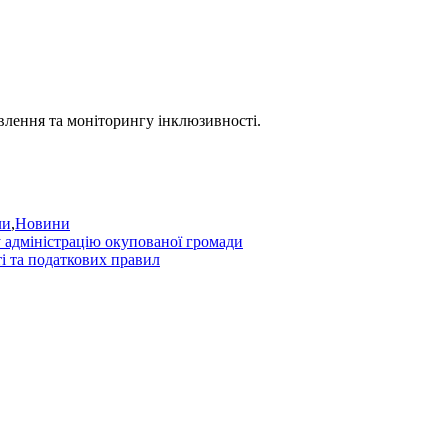
влення та моніторингу інклюзивності.
ли
,
Новини
у адміністрацію окупованої громади
і та податкових правил