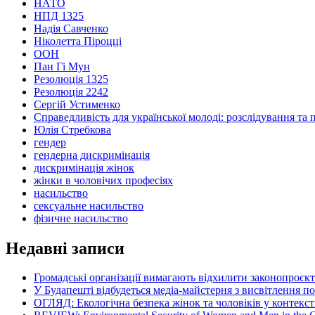
НАТО
НПД 1325
Надія Савченко
Ніколетта Піроцці
ООН
Пан Гі Мун
Резолюція 1325
Резолюція 2242
Сергій Устименко
Справедливість для української молоді: розслідування та 
Юлія Стребкова
гендер
гендерна дискримінація
дискримінація жінок
жінки в чоловічих професіях
насильство
сексуальне насильство
фізичне насильство
Недавні записи
Громадські організації вимагають відхилити законопроєк
У Будапешті відбудеться медіа-майстерня з висвітлення п
ОГЛЯД: Екологічна безпека жінок та чоловіків у контексті