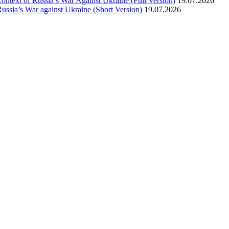
text of Russia’s War Against Ukraine (Full Version)
19.07.2026
ssia’s War against Ukraine (Short Version)
19.07.2026