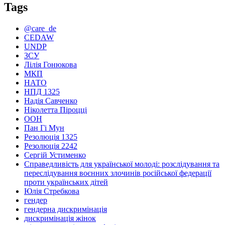
Tags
@care_de
CEDAW
UNDP
ЗСУ
Лілія Гонюкова
МКП
НАТО
НПД 1325
Надія Савченко
Ніколетта Піроцці
ООН
Пан Гі Мун
Резолюція 1325
Резолюція 2242
Сергій Устименко
Справедливість для української молоді: розслідування та
переслідування воєнних злочинів російської федерації
проти українських дітей
Юлія Стребкова
гендер
гендерна дискримінація
дискримінація жінок