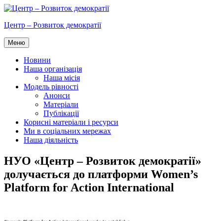
Перейти
до
Центр – Розвиток демократії
вмісту
Меню
Новини
Наша організація
Наша місія
Модель рівності
Анонси
Матеріали
Публікації
Корисні матеріали і ресурси
Ми в соціальних мережах
Наша діяльність
НУО «Центр – Розвиток демократії»
долучається до платформи Women’s
Platform for Action International