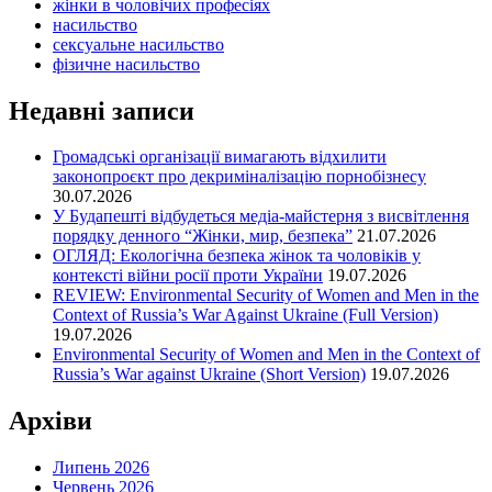
жінки в чоловічих професіях
насильство
сексуальне насильство
фізичне насильство
Недавні записи
Громадські організації вимагають відхилити
законопроєкт про декриміналізацію порнобізнесу
30.07.2026
У Будапешті відбудеться медіа-майстерня з висвітлення
порядку денного “Жінки, мир, безпека”
21.07.2026
ОГЛЯД: Екологічна безпека жінок та чоловіків у
контексті війни росії проти України
19.07.2026
REVIEW: Environmental Security of Women and Men in the
Context of Russia’s War Against Ukraine (Full Version)
19.07.2026
Environmental Security of Women and Men in the Context of
Russia’s War against Ukraine (Short Version)
19.07.2026
Архіви
Липень 2026
Червень 2026