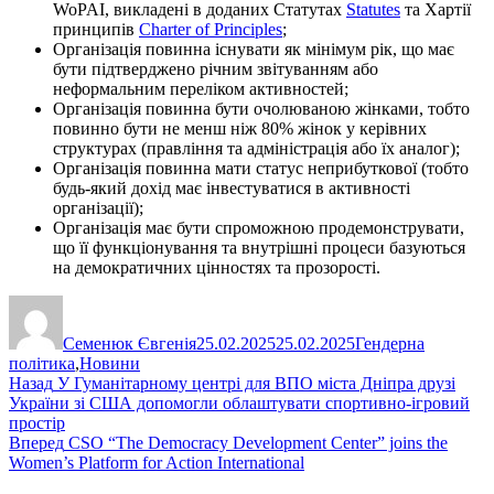
WoPAI, викладені в доданих Статутах
Statutes
та Хартії
принципів
Charter of Principles
;
Організація повинна існувати як мінімум рік, що має
бути підтверджено річним звітуванням або
неформальним переліком активностей;
Організація повинна бути очолюваною жінками, тобто
повинно бути не менш ніж 80% жінок у керівних
структурах (правління та адміністрація або їх аналог);
Організація повинна мати статус неприбуткової (тобто
будь-який дохід має інвестуватися в активності
організації);
Організація має бути спроможною продемонструвати,
що її функціонування та внутрішні процеси базуються
на демократичних цінностях та прозорості.
Автор
Оприлюднено
Категорії
Семенюк Євгенія
25.02.2025
25.02.2025
Гендерна
політика
,
Новини
Навігація
Попередній
Назад
У Гуманітарному центрі для ВПО міста Дніпра друзі
запис:
України зі США допомогли облаштувати спортивно-ігровий
записів
простір
Наступний
Вперед
CSO “The Democracy Development Center” joins the
запис:
Women’s Platform for Action International