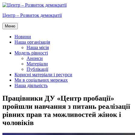
Перейти
до
Центр – Розвиток демократії
вмісту
Меню
Новини
Наша організація
Наша місія
Модель рівності
Анонси
Матеріали
Публікації
Корисні матеріали і ресурси
Ми в соціальних мережах
Наша діяльність
Працівники ДУ «Центр пробації»
пройшли навчання з питань реалізації
рівних прав та можливостей жінок і
чоловіків