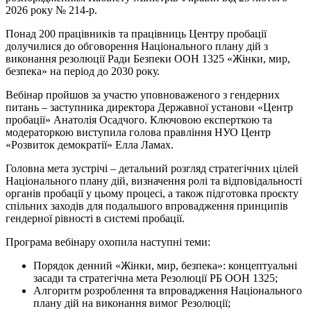
2026 року № 214-р.
Понад 200 працівників та працівниць Центру пробації
долучилися до обговорення Національного плану дій з
виконання резолюції Ради Безпеки ООН 1325 «Жінки, мир,
безпека» на період до 2030 року.
Вебінар пройшов за участю уповноваженого з гендерних
питань – заступника директора Державної установи «Центр
пробації» Анатолія Осадчого. Ключовою експерткою та
модераторкою виступила голова правління НУО Центр
«Розвиток демократії» Елла Ламах.
Головна мета зустрічі – детальний розгляд стратегічних цілей
Національного плану дій, визначення ролі та відповідальності
органів пробації у цьому процесі, а також підготовка проєкту
спільних заходів для подальшого впровадження принципів
гендерної рівності в системі пробації.
Програма вебінару охопила наступні теми:
Порядок денний «Жінки, мир, безпека»: концептуальні
засади та стратегічна мета Резолюції РБ ООН 1325;
Алгоритм розроблення та впровадження Національного
плану дій на виконання вимог Резолюції;