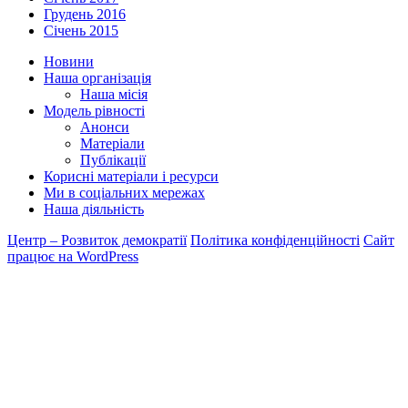
Грудень 2016
Січень 2015
Новини
Наша організація
Наша місія
Модель рівності
Анонси
Матеріали
Публікації
Корисні матеріали і ресурси
Ми в соціальних мережах
Наша діяльність
Центр – Розвиток демократії
Політика конфіденційності
Сайт
працює на WordPress