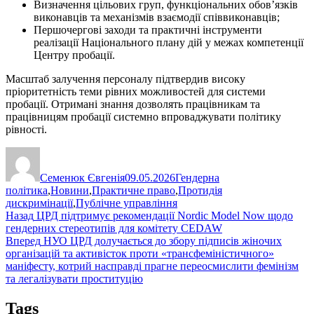
Визначення цільових груп, функціональних обов’язків
виконавців та механізмів взаємодії співвиконавців;
Першочергові заходи та практичні інструменти
реалізації Національного плану дій у межах компетенції
Центру пробації.
Масштаб залучення персоналу підтвердив високу
пріоритетність теми рівних можливостей для системи
пробації. Отримані знання дозволять працівникам та
працівницям пробації системно впроваджувати політику
рівності.
Автор
Оприлюднено
Категорії
Семенюк Євгенія
09.05.2026
Гендерна
політика
,
Новини
,
Практичне право
,
Протидія
дискримінації
,
Публічне управління
Навігація
Попередній
Назад
ЦРД підтримує рекомендації Nordic Model Now щодо
запис:
гендерних стереотипів для комітету CEDAW
записів
Наступний
Вперед
НУО ЦРД долучається до збору підписів жіночих
запис:
організацій та активісток проти «трансфеміністичного»
маніфесту, котрий насправді прагне переосмислити фемінізм
та легалізувати проституцію
Tags