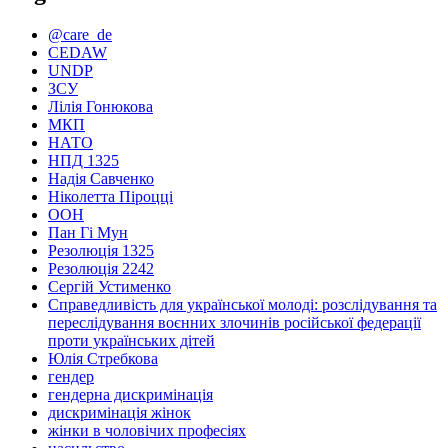
@care_de
CEDAW
UNDP
ЗСУ
Лілія Гонюкова
МКП
НАТО
НПД 1325
Надія Савченко
Ніколетта Піроцці
ООН
Пан Гі Мун
Резолюція 1325
Резолюція 2242
Сергій Устименко
Справедливість для української молоді: розслідування та
переслідування воєнних злочинів російської федерації
проти українських дітей
Юлія Стребкова
гендер
гендерна дискримінація
дискримінація жінок
жінки в чоловічих професіях