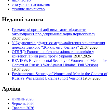
насильство
сексуальне насильство
фізичне насильство
Недавні записи
Громадські організації вимагають відхилити
законопроєкт про декриміналізацію порнобізнесу
30.07.2026
У Будапешті відбудеться медіа-майстерня з висвітлення
порядку денного “Жінки, мир, безпека”
21.07.2026
ОГЛЯД: Екологічна безпека жінок та чоловіків у
контексті війни росії проти України
19.07.2026
REVIEW: Environmental Security of Women and Men in the
Context of Russia’s War Against Ukraine (Full Version)
19.07.2026
Environmental Security of Women and Men in the Context of
Russia’s War against Ukraine (Short Version)
19.07.2026
Архіви
Липень 2026
Червень 2026
Травень 2026