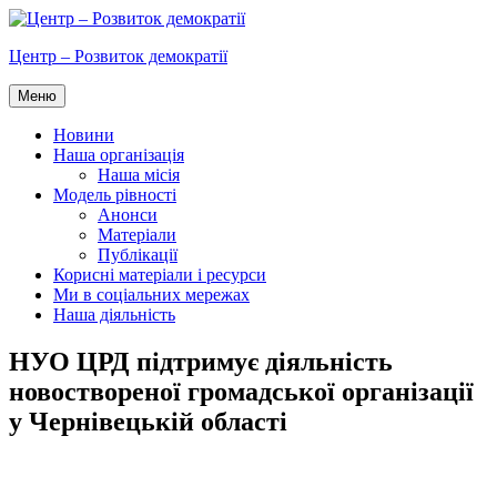
Перейти
до
Центр – Розвиток демократії
вмісту
Меню
Новини
Наша організація
Наша місія
Модель рівності
Анонси
Матеріали
Публікації
Корисні матеріали і ресурси
Ми в соціальних мережах
Наша діяльність
НУО ЦРД підтримує діяльність
новоствореної громадської організації
у Чернівецькій області