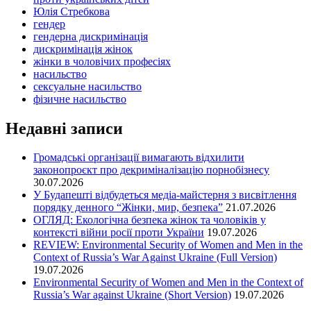
Юлія Стребкова
гендер
гендерна дискримінація
дискримінація жінок
жінки в чоловічих професіях
насильство
сексуальне насильство
фізичне насильство
Недавні записи
Громадські організації вимагають відхилити
законопроєкт про декриміналізацію порнобізнесу
30.07.2026
У Будапешті відбудеться медіа-майстерня з висвітлення
порядку денного “Жінки, мир, безпека”
21.07.2026
ОГЛЯД: Екологічна безпека жінок та чоловіків у
контексті війни росії проти України
19.07.2026
REVIEW: Environmental Security of Women and Men in the
Context of Russia’s War Against Ukraine (Full Version)
19.07.2026
Environmental Security of Women and Men in the Context of
Russia’s War against Ukraine (Short Version)
19.07.2026