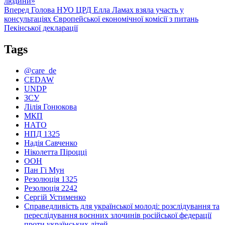
запис:
людини»
записів
Наступний
Вперед
Голова НУО ЦРД Елла Ламах взяла участь у
запис:
консультаціях Європейської економічної комісії з питань
Пекінської декларації
Tags
@care_de
CEDAW
UNDP
ЗСУ
Лілія Гонюкова
МКП
НАТО
НПД 1325
Надія Савченко
Ніколетта Піроцці
ООН
Пан Гі Мун
Резолюція 1325
Резолюція 2242
Сергій Устименко
Справедливість для української молоді: розслідування та
переслідування воєнних злочинів російської федерації
проти українських дітей