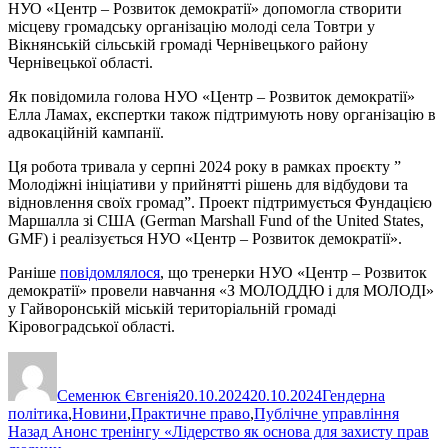
НУО «Центр – Розвиток демократії» допомогла створити
місцеву громадську організацію молоді села Товтри у
Вікнянській сільській громаді Чернівецького району
Чернівецької області.
Як повідомила голова НУО «Центр – Розвиток демократії»
Елла Ламах, експертки також підтримують нову організацію в
адвокаційній кампанії.
Ця робота тривала у серпні 2024 року в рамках проєкту ”
Молодіжні ініціативи у прийнятті рішень для відбудови та
відновлення своїх громад”. Проект підтримується Фундацією
Маршалла зі США (German Marshall Fund of the United States,
GMF) і реалізується НУО «Центр – Розвиток демократії».
Раніше
повідомлялося
, що тренерки НУО «Центр – Розвиток
демократії» провели навчання «З МОЛОДДЮ і для МОЛОДІ»
у Гайворонській міській територіальній громаді
Кіровоградської області.
Автор
Оприлюднено
Категорії
Семенюк Євгенія
20.10.2024
20.10.2024
Гендерна
політика
,
Новини
,
Практичне право
,
Публічне управління
Навігація
Попередній
Назад
Анонс тренінгу «Лідерство як основа для захисту прав