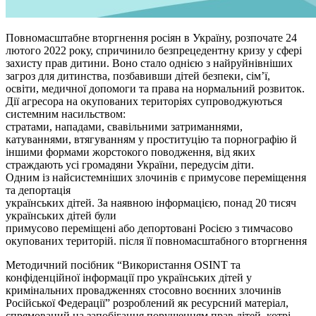
Повномасштабне вторгнення росіян в Україну, розпочате 24
лютого 2022 року, спричинило безпрецедентну кризу у сфері
захисту прав дитини. Воно стало однією з найруйнівніших
загроз для дитинства, позбавивши дітей безпеки, сім’ї,
освіти, медичної допомоги та права на нормальний розвиток.
Дії агресора на окупованих територіях супроводжуються
системним насильством:
стратами, нападами, свавільними затриманнями,
катуваннями, втягуванням у проституцію та порнографію й
іншими формами жорстокого поводження, від яких
страждають усі громадяни України, передусім діти.
Одним із найсистемніших злочинів є примусове переміщення
та депортація
українських дітей. За наявною інформацією, понад 20 тисяч
українських дітей були
примусово переміщені або депортовані Росією з тимчасово
окупованих територій. після її повномасштабного вторгнення
Методичний посібник “Використання OSINT та
конфіденційної інформації про українських дітей у
кримінальних провадженнях стосовно воєнних злочинів
Російської Федерації” розроблений як ресурсний матеріал,
спрямований на запобігання порушенням прав дітей, котрі