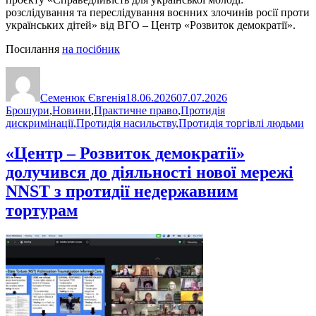
розслідування та переслідування воєнних злочинів росії проти
українських дітей» від ВГО – Центр «Розвиток демократії».
Посилання
на посібник
Автор
Оприлюднено
Категорії
Семенюк Євгенія
18.06.2026
07.07.2026
Брошури
,
Новини
,
Практичне право
,
Протидія
дискримінації
,
Протидія насильству
,
Протидія торгівлі людьми
«Центр – Розвиток демократії»
долучився до діяльності нової мережі
NNST з протидії недержавним
тортурам