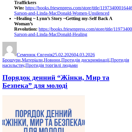
Traffickers
Win:
https://books.friesenpress.com/store/title/119734000164
Sarson-and-Linda-MacDonald-Women-Unsilenced
~Healing ~ Lynn’s Story ~Getting my-Self Back A
Woman’s
Revolution:
https://books.friesenpress.com/store/title/11973
Sarson-and-Linda-MacDonald-Healing
Автор
Оприлюднено
Категорії
Семенюк Євгенія
25.02.2026
04.03.2026
Брошури
,
Матеріали
,
Новини
,
Протидія дискримінації
,
Протидія
насильству
,
Протидія торгівлі людьми
Порядок денний “Жінки, Мир та
Безпека” для молоді