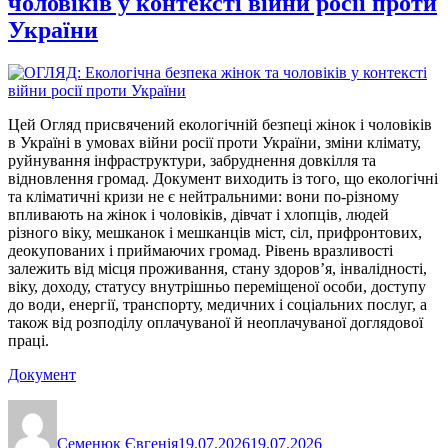
чоловіків у контексті війни росії проти
України
Цей Огляд присвячений екологічній безпеці жінок і чоловіків
в Україні в умовах війни росії проти України, зміни клімату,
руйнування інфраструктури, забруднення довкілля та
відновлення громад. Документ виходить із того, що екологічні
та кліматичні кризи не є нейтральними: вони по-різному
впливають на жінок і чоловіків, дівчат і хлопців, людей
різного віку, мешканок і мешканців міст, сіл, прифронтових,
деокупованих і приймаючих громад. Рівень вразливості
залежить від місця проживання, стану здоров’я, інвалідності,
віку, доходу, статусу внутрішньо переміщеної особи, доступу
до води, енергії, транспорту, медичних і соціальних послуг, а
також від розподілу оплачуваної й неоплачуваної доглядової
праці.
Документ
Автор
Оприлюднено
Категорії
Семенюк Євгенія
19.07.2026
19.07.2026