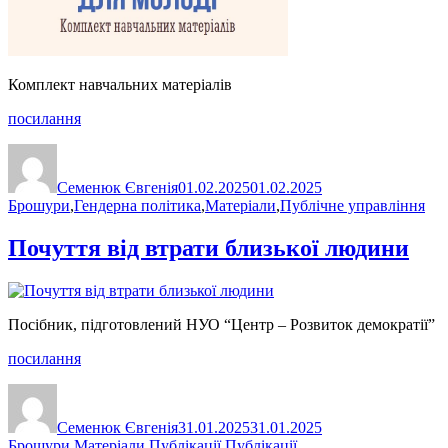
Комплект навчальних матеріалів
посилання
Автор
Оприлюднено
Категорії
Семенюк Євгенія
01.02.2025
01.02.2025
Брошури
,
Гендерна політика
,
Матеріали
,
Публічне управління
Почуття від втрати близької людини
Посібник, підготовлений НУО “Центр – Розвиток демократії”
посилання
Автор
Оприлюднено
Категорії
Семенюк Євгенія
31.01.2025
31.01.2025
Брошури
,
Матеріали
,
Публікації
,
Публікації