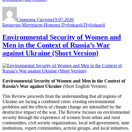
Автор
Оприлюднено
Категорії
Семенюк Євгенія
19.07.2026
Брошури
,
Матеріали
,
Новини
,
Публікації
,
Публікації
Environmental Security of Women and
Men in the Context of Russia’s War
against Ukraine (Short Version)
Environmental Security of Women and Men in the Context of
Russia’s War against Ukraine
(Short English Version)
This Review proceeds from the understanding that all regions of
Ukraine are facing a combined crisis: existing environmental
problems and the effects of climate change are intensified by the
destructive impact of the war. The Review focuses on environmental
security through the experience of women from urban and rural
communities, civil society organizations, local self-government, state
institutions, expert communities, activist groups, and local initiatives.