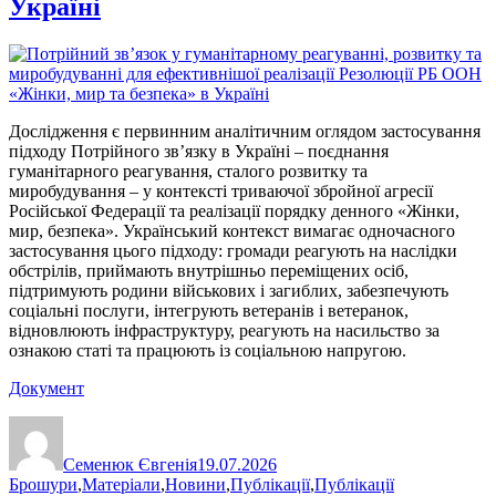
Україні
Дослідження є первинним аналітичним оглядом застосування
підходу Потрійного зв’язку в Україні – поєднання
гуманітарного реагування, сталого розвитку та
миробудування – у контексті триваючої збройної агресії
Російської Федерації та реалізації порядку денного «Жінки,
мир, безпека». Український контекст вимагає одночасного
застосування цього підходу: громади реагують на наслідки
обстрілів, приймають внутрішньо переміщених осіб,
підтримують родини військових і загиблих, забезпечують
соціальні послуги, інтегрують ветеранів і ветеранок,
відновлюють інфраструктуру, реагують на насильство за
ознакою статі та працюють із соціальною напругою.
Документ
Автор
Оприлюднено
Категорії
Семенюк Євгенія
19.07.2026
Брошури
,
Матеріали
,
Новини
,
Публікації
,
Публікації