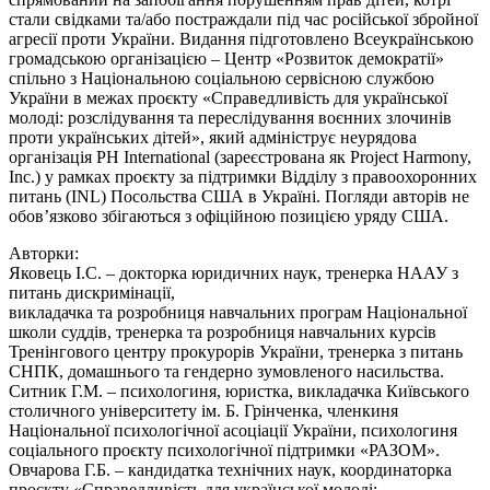
стали свідками та/або постраждали під час російської збройної
агресії проти України. Видання підготовлено Всеукраїнською
громадською організацією – Центр «Розвиток демократії»
спільно з Національною соціальною сервісною службою
України в межах проєкту «Справедливість для української
молоді: розслідування та переслідування воєнних злочинів
проти українських дітей», який адмініструє неурядова
організація PH International (зареєстрована як Project Harmony,
Inc.) у рамках проєкту за підтримки Відділу з правоохоронних
питань (INL) Посольства США в Україні. Погляди авторів не
обов’язково збігаються з офіційною позицією уряду США.
Авторки:
Яковець І.С. – докторка юридичних наук, тренерка НААУ з
питань дискримінації,
викладачка та розробниця навчальних програм Національної
школи суддів, тренерка та розробниця навчальних курсів
Тренінгового центру прокурорів України, тренерка з питань
СНПК, домашнього та гендерно зумовленого насильства.
Ситник Г.М. – психологиня, юристка, викладачка Київського
столичного університету ім. Б. Грінченка, членкиня
Національної психологічної асоціації України, психологиня
соціального проєкту психологічної підтримки «РАЗОМ».
Овчарова Г.Б. – кандидатка технічних наук, координаторка
проєкту «Справедливість для української молоді: