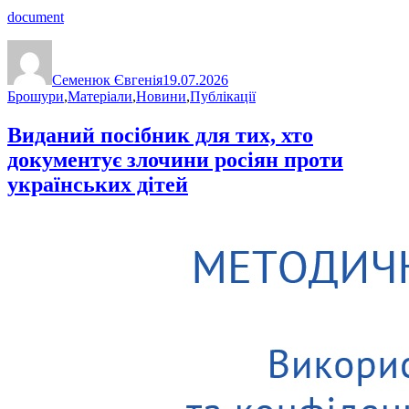
document
Автор
Оприлюднено
Категорії
Семенюк Євгенія
19.07.2026
Брошури
,
Матеріали
,
Новини
,
Публікації
Виданий посібник для тих, хто
документує злочини росіян проти
українських дітей