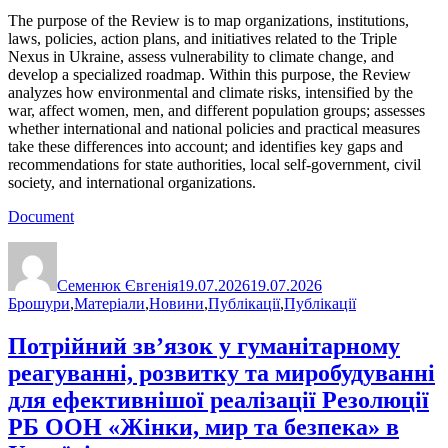
The purpose of the Review is to map organizations, institutions,
laws, policies, action plans, and initiatives related to the Triple
Nexus in Ukraine, assess vulnerability to climate change, and
develop a specialized roadmap. Within this purpose, the Review
analyzes how environmental and climate risks, intensified by the
war, affect women, men, and different population groups; assesses
whether international and national policies and practical measures
take these differences into account; and identifies key gaps and
recommendations for state authorities, local self-government, civil
society, and international organizations.
Document
Автор
Оприлюднено
Категорії
Семенюк Євгенія
19.07.2026
19.07.2026
Брошури
,
Матеріали
,
Новини
,
Публікації
,
Публікації
Потрійний зв’язок у гуманітарному
реагуванні, розвитку та миробудуванні
для ефективнішої реалізації Резолюції
РБ ООН «Жінки, мир та безпека» в