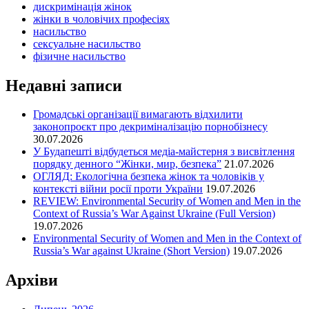
дискримінація жінок
жінки в чоловічих професіях
насильство
сексуальне насильство
фізичне насильство
Недавні записи
Громадські організації вимагають відхилити
законопроєкт про декриміналізацію порнобізнесу
30.07.2026
У Будапешті відбудеться медіа-майстерня з висвітлення
порядку денного “Жінки, мир, безпека”
21.07.2026
ОГЛЯД: Екологічна безпека жінок та чоловіків у
контексті війни росії проти України
19.07.2026
REVIEW: Environmental Security of Women and Men in the
Context of Russia’s War Against Ukraine (Full Version)
19.07.2026
Environmental Security of Women and Men in the Context of
Russia’s War against Ukraine (Short Version)
19.07.2026
Архіви