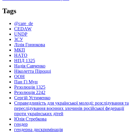
Tags
@care_de
CEDAW
UNDP
ЗСУ
Лілія Гонюкова
МКП
НАТО
НПД 1325
Надія Савченко
Ніколетта Піроцці
ООН
Пан Гі Мун
Резолюція 1325
Резолюція 2242
Сергій Устименко
Справедливість для української молоді: розслідування та
переслідування воєнних злочинів російської федерації
проти українських дітей
Юлія Стребкова
гендер
гендерна дискримінація