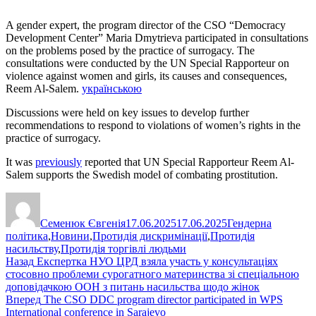
A gender expert, the program director of the CSO “Democracy
Development Center” Maria Dmytrieva participated in consultations
on the problems posed by the practice of surrogacy. The
consultations were conducted by the UN Special Rapporteur on
violence against women and girls, its causes and consequences,
Reem Al-Salem.
українською
Discussions were held on key issues to develop further
recommendations to respond to violations of women’s rights in the
practice of surrogacy.
It was
previously
reported that UN Special Rapporteur Reem Al-
Salem supports the Swedish model of combating prostitution.
Автор
Оприлюднено
Категорії
Семенюк Євгенія
17.06.2025
17.06.2025
Гендерна
політика
,
Новини
,
Протидія дискримінації
,
Протидія
насильству
,
Протидія торгівлі людьми
Навігація
Попередній
Назад
Експертка НУО ЦРД взяла участь у консультаціях
запис:
стосовно проблеми сурогатного материнства зі спеціальною
записів
доповідачкою ООН з питань насильства щодо жінок
Наступний
Вперед
The CSO DDC program director participated in WPS
запис:
International conference in Sarajevo