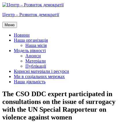
Перейти
до
Центр – Розвиток демократії
вмісту
Меню
Новини
Наша організація
Наша місія
Модель рівності
Анонси
Матеріали
Публікації
Корисні матеріали і ресурси
Ми в соціальних мережах
Наша діяльність
The CSO DDC expert participated in
consultations on the issue of surrogacy
with the UN Special Rapporteur on
violence against women