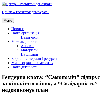
Перейти
до
Центр – Розвиток демократії
вмісту
Меню
Новини
Наша організація
Наша місія
Модель рівності
Анонси
Матеріали
Публікації
Корисні матеріали і ресурси
Ми в соціальних мережах
Наша діяльність
Гендерна квота: “Самопоміч” лідирує
за кількістю жінок, а “Солідарність”
недовиконує план