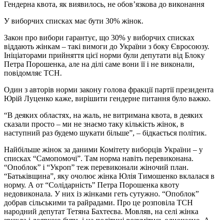
Гендерна квота, як виявилось, не обов’язкова до виконання
У виборчих списках має бути 30% жінок.
Закон про вибори гарантує, що 30% у виборчих списках
віддають жінкам – такі вимоги до України з боку Євросоюзу.
Ініціаторами прийняття цієї норми були депутати від Блоку
Петра Порошенка, але на ділі саме вони її і не виконали,
повідомляє ТСН.
Один з авторів норми закону голова фракції партії президента
Юрій Луценко каже, вирішити гендерне питання було важко.
“В деяких областях, на жаль, не витримана квота, в деяких
сказали просто – ми не знаємо таку кількість жінок, в
наступний раз будемо шукати більше”, – бідкається політик.
Найбільше жінок за даними Комітету виборців України – у
списках “Самопомочі”. Там норма навіть перевиконана.
“Опоблок” і “Укроп” теж перевиконали жіночий план.
“Батьківщина”, яку очолює жінка Юлія Тимошенко вклалася в
норму. А от “Солідарність” Петра Порошенка квоту
недовиконала. У них із жінками геть сутужно. “Опоблок”
добрав сільськими та райрадами. Про це розповіла ТСН
народний депутат Тетяна Бахтеєва. Мовляв, на селі жінка