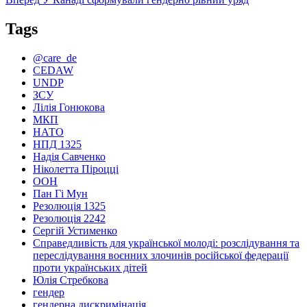
запис:
Tags
@care_de
CEDAW
UNDP
ЗСУ
Лілія Гонюкова
МКП
НАТО
НПД 1325
Надія Савченко
Ніколетта Піроцці
ООН
Пан Гі Мун
Резолюція 1325
Резолюція 2242
Сергій Устименко
Справедливість для української молоді: розслідування та
переслідування воєнних злочинів російської федерації
проти українських дітей
Юлія Стребкова
гендер
гендерна дискримінація