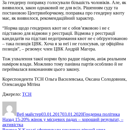
За гендерну поправку голосували більшість чоловіків. Але, як
виявилося, закон однаковий не для всіх. Рішенням суду та
постановою Центрвиборчкому, поправка про гендерну квоту
має, як виявилося, рекомендаційний характер.
“Норма щодо гендерних квот не є обов’язковою і не є
підставою для відмови у реєстрації. Відмова у реєстрації
кандидатів на підставі недотримання квот не є обґрунтованою
– така позиція ЦВК. Хоча я за неї і не голосував, це офіційна
позиція”, – резюмує член ЦВК Андрій Магера.
Тож ухвалення такої норми було радше піаром, аніж реальним
наміром влади. Можливо тому панівна партія особливо й не
переймалася виконанням цього закону.
Кореспонденти ТСН Ольга Василевська, Оксана Солодовник,
Олександра Мітіна
Джерело:
ТСН
Автор
Оприлюднено
Категорії
Веб майстер
03.01.2017
03.01.2020
Гендерна політика
Навігація
Попередній
Назад
15-20% жінок у місцевих радах – хороший результат, –
запис:
активістка
записів
Наступний
Вперед
У Канаді сформували гендерно рівний уряд