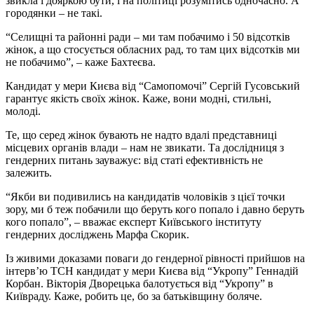
звикла і дояркою бути, і на політиці розумітись одночасно. А
городянки – не такі.
“Селищні та районні ради – ми там побачимо і 50 відсотків
жінок, а що стосується обласних рад, то там цих відсотків ми
не побачимо”, – каже Бахтеєва.
Кандидат у мери Києва від “Самопомочі” Сергій Гусовський
гарантує якість своїх жінок. Каже, вони модні, стильні,
молоді.
Те, що серед жінок бувають не надто вдалі представниці
місцевих органів влади – нам не звикати. Та дослідниця з
гендерних питань зауважує: від статі ефективність не
залежить.
“Якби ви подивились на кандидатів чоловіків з цієї точки
зору, ми б теж побачили що беруть кого попало і давно беруть
кого попало”, – вважає експерт Київського інституту
гендерних досліджень Марфа Скорик.
Із живими доказами поваги до гендерної рівності прийшов на
інтерв’ю ТСН кандидат у мери Києва від “Укропу” Геннадій
Корбан. Вікторія Дворецька балотується від “Укропу” в
Київраду. Каже, робить це, бо за батьківщину боляче.