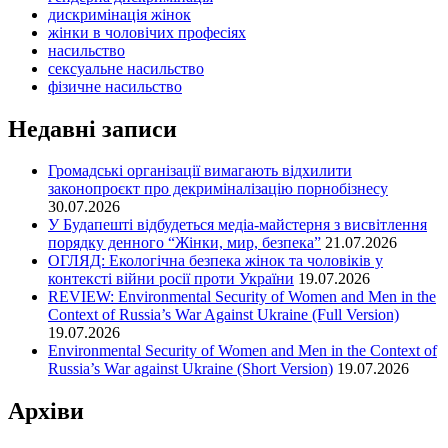
дискримінація жінок
жінки в чоловічих професіях
насильство
сексуальне насильство
фізичне насильство
Недавні записи
Громадські організації вимагають відхилити
законопроєкт про декриміналізацію порнобізнесу
30.07.2026
У Будапешті відбудеться медіа-майстерня з висвітлення
порядку денного “Жінки, мир, безпека”
21.07.2026
ОГЛЯД: Екологічна безпека жінок та чоловіків у
контексті війни росії проти України
19.07.2026
REVIEW: Environmental Security of Women and Men in the
Context of Russia’s War Against Ukraine (Full Version)
19.07.2026
Environmental Security of Women and Men in the Context of
Russia’s War against Ukraine (Short Version)
19.07.2026
Архіви