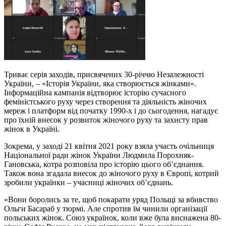
Триває серія заходів, присвячених 30-річчю Незалежності
України, – «Історія України, яка створюється жінками».
Інформаційна кампанія відтворює історію сучасного
феміністського руху через створення та діяльність жіночих
мереж і платформ від початку 1990-х і до сьогодення, нагадує
про їхній внесок у розвиток жіночого руху та захисту прав
жінок в Україні.
Зокрема, у заході 21 квітня 2021 року взяла участь очільниця
Національної ради жінок України Людмила Порохняк-
Гановська, котра розповіла про історію цього об’єднання.
Також вона згадала внесок до жіночого руху в Європі, котрий
зробили українки – учасниці жіночих об’єднань.
«Вони боролись за те, щоб покарати уряд Польщі за вбивство
Ольги Басараб у тюрмі. Але спротив їм чинили організації
польських жінок. Союз українок, коли вже була виснажена 80-