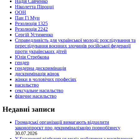
Надія Савченко
Ніколетта Піроцці
ООН
Пан Гі Мун
Резолюція 1325
Резолюція 2242
Сергій Устименко
Справедливість для української молоді: розслідування та
переслідування воєнних злочинів російської федерації
проти українських дітей
Юлія Стребкова
гендер
гендерна дискримінація
дискримінація жінок
жінки в чоловічих професіях
насильство
сексуальне насильство
фізичне насильство
Недавні записи
Громадські організації вимагають відхилити
законопроєкт про декриміналізацію порнобізнесу
30.07.2026
У Будапешті відбудеться медіа-майстерня з висвітлення