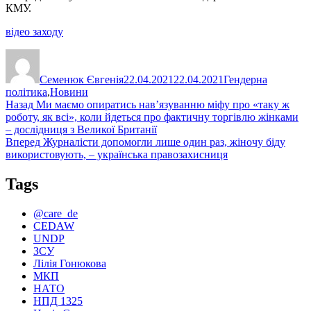
КМУ.
відео заходу
Автор
Оприлюднено
Категорії
Семенюк Євгенія
22.04.2021
22.04.2021
Гендерна
політика
,
Новини
Навігація
Попередній
Назад
Ми маємо опиратись нав’язуванню міфу про «таку ж
запис:
роботу, як всі», коли йдеться про фактичну торгівлю жінками
записів
– дослідниця з Великої Британії
Наступний
Вперед
Журналісти допомогли лише один раз, жіночу біду
запис:
використовують, – українська правозахисниця
Tags
@care_de
CEDAW
UNDP
ЗСУ
Лілія Гонюкова
МКП
НАТО
НПД 1325