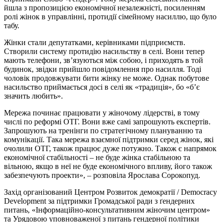
йшла з пропозицією економічної незалежністі, посиленням
ролі жінок в управлінні, протидії сімейному насиллю, що було
табу.
Жінки стали депутатками, керівниками підприємств.
Створили систему протидію насильству в селі. Вони тепер
мають телефони, зв’язуються між собою, і приходять в той
будинок, звідки прийшло повідомлення про насилля. Тоді
чоловік продовжувати бити жінку не може. Однак побутове
насильство приймається досі в селі як «традиція», бо «б’є
значить любить».
Мережа починає працювати у жіночому лідерстві, в тому
числі по реформі ОТГ. Вони вже самі запрошують експертів.
Запрошують на тренінги по стратегічному плануванню та
комунікації. Така мережа взаємної підтримки серед жінок, які
очолили ОТГ, також працює дуже потужно. Також є напрямок
економічної стабільності – не буде жінка стабільною та
вільною, якщо в неї не буде економічного впливу, його також
забезпечують проекти», – розповіла Ярослава Сорокопуд.
Захід організований Центром Розвиток демократії / Democracy
Development за підтримки Громадської ради з ґендерних
питань, «Інформаційно-консультативним жіночим центром»
та Урядовою уповноваженої з питань гендерної політики