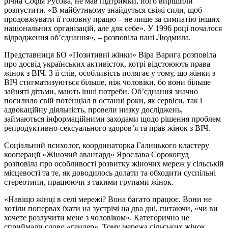
річна Софія Русова, не мав підтримки, його вирішили
розпустити. «В майбутньому знайдуться свіжі сили, щоб
продовжувати її головну працю – не лише за симпатію інших
національних організацій, але для себе». У 1996 році почалося
відродження об’єднання», – розповіла пані Людмила.
Представниця БО «Позитивні жінки» Віра Варига розповіла
про досвід українських активісток, котрі відстоюють права
жінок з ВІЧ. З її слів, особливість полягає у тому, що жінки з
ВІЧ стигматизуються більше, ніж чоловіки, бо вони більше
зайняті дітьми, мають інші потреби. Об’єднання значно
посилило свій потенціал в останні роки, як сервіси, так і
адвокаційну діяльність, провели низку досліджень,
займаються інформаційними заходами щодо рішення проблем
репродуктивно-сексуального здоров’я та прав жінок з ВІЧ.
Соціальний психолог, координаторка Галицького кластеру
кооперації «Жіночий авангард» Ярослава Сорокопуд
розповіла про особливості розвитку жіночих мереж у сільській
місцевості та те, як доводилось долати та обходити суспільні
стереотипи, працюючи з такими групами жінок.
«Навіщо жінці в селі мережі? Вона багато працює. Вони не
хотіли попервах їхати на зустрічі на два дні, питаючи, «чи ви
хочете розлучити мене з чоловіком». Категорично не
сприймали слово «гендер». Тому мережа сільських жінок