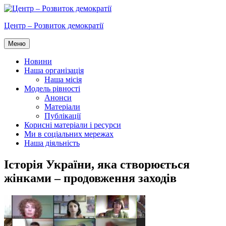
Перейти
до
Центр – Розвиток демократії
вмісту
Меню
Новини
Наша організація
Наша місія
Модель рівності
Анонси
Матеріали
Публікації
Корисні матеріали і ресурси
Ми в соціальних мережах
Наша діяльність
Історія України, яка створюється
жінками – продовження заходів