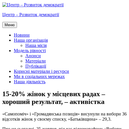
Перейти
до
Центр – Розвиток демократії
вмісту
Меню
Новини
Наша організація
Наша місія
Модель рівності
Анонси
Матеріали
Публікації
Корисні матеріали і ресурси
Ми в соціальних мережах
Наша діяльність
15-20% жінок у місцевих радах –
хороший результат, – активістка
«Самопоміч» і «Громадянська позиція» висунули на вибори 36
відсотків жінок у своєму списку, «Батьківщина» – 29,3.
Про це сьогодні, 25 жовтня, під час відеомарафону «Вибори