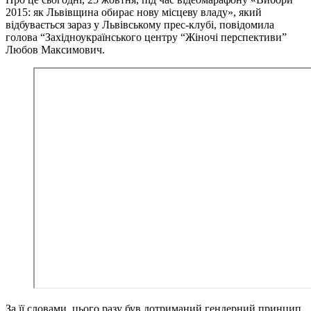
2015: як Львівщина обирає нову місцеву владу», який
відбувається зараз у Львівському прес-клубі, повідомила
голова “Західноукраїнського центру “Жіночі перспективи”
Любов Максимович.
За її словами, цього разу був дотриманий гендерний принцип