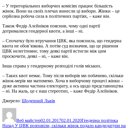
– У територіальних виборчих комісіях працює більшість
жінок. Вони на своїх плечах винесли ці вибори. Жінки – це
серйозна робоча сила в політичних партіях, – каже він.
Також Федір Алєйніков пояснив, чому одні партії
дотрималися гендерної квоти, а інші – ні.
– Спочатку було втручання ЦВК, яка пояснила, що гендерна
квота не обов’язкова. А потім суд визначив, що це рішення
ЦВК нелегітимне, тому деякі партії встигли між цим
проскочити, деякі – ні, – каже він.
Інша справа у гендерному розподілі голів міських.
– Таких квот немає. Тому після виборів ми побачимо, скільки
жінок-мерів ми матимемо. Хоча в виборчому процесі жінки –
дуже активна частина електорату, а ось щодо представництва
– ні. На жаль, це є наш стереотип, – каже Федір Алєйніков.
Джерело:
Щоденний Львів
Автор
Оприлюднено
Категорії
Веб майстер
02.01.2017
02.01.2020
Гендерна політика
Навігація
Попередній
Назад
У ЦВК розповіли, скільки жінок подало кандидатури на