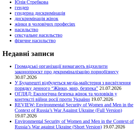
Юлія Стребкова
гендер
гендерна дискримінація
дискримінація жінок
жінки в чоловічих професіях
насильство
сексуальне насильство
фізичне насильство
Недавні записи
Громадські організації вимагають відхилити
законопроєкт про декриміналізацію порнобізнесу
30.07.2026
У Будапешті відбудеться медіа-майстерня з висвітлення
порядку денного “Жінки, мир, безпека”
21.07.2026
ОГЛЯД: Екологічна безпека жінок та чоловіків у
контексті війни росії проти України
19.07.2026
REVIEW: Environmental Security of Women and Men in the
Context of Russia’s War Against Ukraine (Full Version)
19.07.2026
Environmental Security of Women and Men in the Context of
Russia’s War against Ukraine (Short Version)
19.07.2026