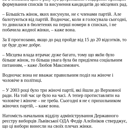
формування списків та висунення кандидатів до місцевих рад.
– Більшість жінок, яких висунули, не є членами партій. Але
балотуються від партій. Водночас, коли я голосувала сьогодні,
то дивилася в бюлетенях на перші номери в списках, і не
побачила жодної жінки, – каже вона.
За її прогнозами, якщо до рад пройде від 15 до 20 відсотків, то
це буде дуже добре.
– Місцева влада втрачає дуже багато, тому що якби було
більше жінок, то більша увага була би приділена соціальним
питанням, – каже Любов Максимович.
Водночас вона не вважає правильним поділ на жіноче і
чоловіче в політиці.
– У 2003 році було три жіночі партії, які йшли до Верховної
ради. На той час це було на часі. А тепер протиставляти на
чоловіче і жіноче – не треба. Сьогодні я не є прихильником
жіночих партій, – каже вона.
Натомість начальник відділу адміністрування Державного
реєстру виборців Львівської ОДА Федір Алєйніков стверджує,
що ці вибори винесли на своїх плечах жінки.