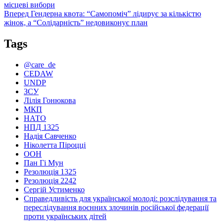
запис:
місцеві вибори
записів
Наступний
Вперед
Гендерна квота: “Самопоміч” лідирує за кількістю
запис:
жінок, а “Солідарність” недовиконує план
Tags
@care_de
CEDAW
UNDP
ЗСУ
Лілія Гонюкова
МКП
НАТО
НПД 1325
Надія Савченко
Ніколетта Піроцці
ООН
Пан Гі Мун
Резолюція 1325
Резолюція 2242
Сергій Устименко
Справедливість для української молоді: розслідування та
переслідування воєнних злочинів російської федерації
проти українських дітей