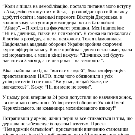
“Коли я пішла на демобілізацію, постало питання мого вступу
в Академію сухопутних військ, – розповідає про свій шлях у
здобутті освіти і маленькі перемоги Вікторія Дворецька, в
колишньому заступниця командира роти в батальйоні
“Айдар”, – Я хотіла на факультет розвідки. Мені відповіли:
“Ні-ні, дівчинко, тільки на психолога”. Я схожа на психолога?
Я хотіла в розвідку, а не на психолога. Тож я відмовилася.
Національна академія оборони України зробила скорочені
курси офіцерів запасу. Я все пробігла з двома осколками, здала
всі нормативи, а мені в кінці кажуть: “Дівчинко, всі будуть
навчатися 3 місяці, а ти два роки – на замполіта”.
Віка знайшла вихід на “високих людей”, була конференція з
представниками
НАТО
, після чого обдзвонили з усіх
університетів і спитали: “Ви у нас, не дай Боже, не
навчаєтесь?”. Кажу: “Ні, ви мене не взяли”.
У цьому році вперше за 24 роки допустили до навчання жінок,
і я починаю навчання в Університеті оборони Україні імені
Черняхівського, на командира механізованого взводу!”
Потрапивши у армію, жінки перш за все стикаються із тим, що
держава не забезпечує їх одягом і взуттям. Проект
“Невидимий батальйон”, присвячений вивченню становища
жінок в українській армії, виявив, що з 40 анкетованих жінок-