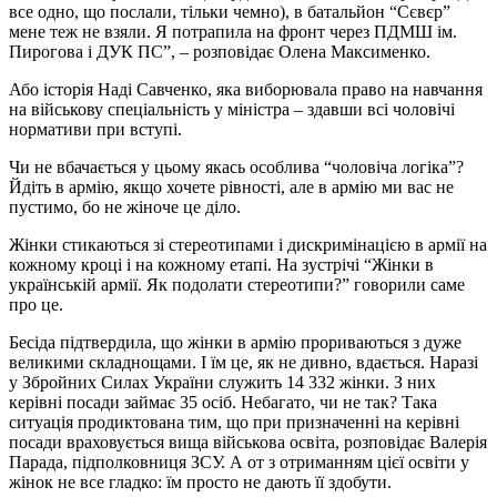
все одно, що послали, тільки чемно), в батальйон “Сєвєр”
мене теж не взяли. Я потрапила на фронт через ПДМШ ім.
Пирогова і ДУК ПС”, – розповідає Олена Максименко.
Або історія Наді Савченко, яка виборювала право на навчання
на військову спеціальність у міністра – здавши всі чоловічі
нормативи при вступі.
Чи не вбачається у цьому якась особлива “чоловіча логіка”?
Йдіть в армію, якщо хочете рівності, але в армію ми вас не
пустимо, бо не жіноче це діло.
Жінки стикаються зі стереотипами і дискримінацією в армії на
кожному кроці і на кожному етапі. На зустрічі “Жінки в
українській армії. Як подолати стереотипи?” говорили саме
про це.
Бесіда підтвердила, що жінки в армію прориваються з дуже
великими складнощами. І їм це, як не дивно, вдається. Наразі
у Збройних Силах України служить 14 332 жінки. З них
керівні посади займає 35 осіб. Небагато, чи не так? Така
ситуація продиктована тим, що при призначенні на керівні
посади враховується вища військова освіта, розповідає Валерія
Парада, підполковниця ЗСУ. А от з отриманням цієї освіти у
жінок не все гладко: їм просто не дають її здобути.