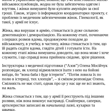
військовослужбовців, жодна не була забезпечена одягом і
взуттям, і жінки вимушені були купляти амуніцію за свої
гроші. Також, згідно із інформацією координаторки проекту, є
проблеми із медичним забезпеченням жінок. Гінекології, як
такої, у армії не існує.
Жінка, яка вирушає в армію, стикається із дуже сильною
демотивацією і деморалізацією. На кожному етапі, починаючи
з перших розмов вдома, продовжуючи походом до
військкомату, в учебку, в частину, жінка стикається із тим, що
їй радять сидіти вдома, глядіти дітей і готувати їсти. На
кожному етапі жінка вимушена доводити, що вона може і хоче
служити, і що справді вона прийняла свідоме, зріле рішення.
Інструкторка з медичної підготовки (“Азов”) Олена Мосійчук
розповідає, як хлопці відмовлялися їхати з нею на бойові
виїзди, бо “вона баба і буде істерити”. “Потім ловила їх по
полю в істериці, тих хлопців”, – зі сміхом розповідає Олена.
Сміливість не має статі, однак про це у нас ще не всі знають,
на жаль.
Жінка стикається з тим, що у армії її реєструють під іншими
ролями, ніж вона виконує насправді. Снайперки, саперки,
артилеристки записані як начальниці лазні, кухарки та
швачки.