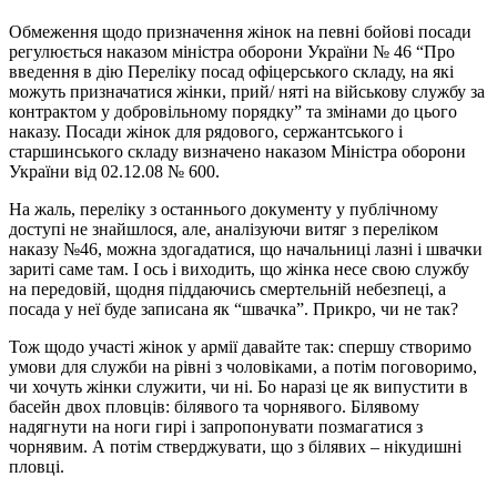
Обмеження щодо призначення жінок на певні бойові посади
регулюється наказом міністра оборони України № 46 “Про
введення в дію Переліку посад офіцерського складу, на які
можуть призначатися жінки, прий/ няті на військову службу за
контрактом у добровільному порядку” та змінами до цього
наказу. Посади жінок для рядового, сержантського і
старшинського складу визначено наказом Міністра оборони
України від 02.12.08 № 600.
На жаль, переліку з останнього документу у публічному
доступі не знайшлося, але, аналізуючи витяг з переліком
наказу №46, можна здогадатися, що начальниці лазні і швачки
зариті саме там. І ось і виходить, що жінка несе свою службу
на передовій, щодня піддаючись смертельній небезпеці, а
посада у неї буде записана як “швачка”. Прикро, чи не так?
Тож щодо участі жінок у армії давайте так: спершу створимо
умови для служби на рівні з чоловіками, а потім поговоримо,
чи хочуть жінки служити, чи ні. Бо наразі це як випустити в
басейн двох пловців: білявого та чорнявого. Білявому
надягнути на ноги гирі і запропонувати позмагатися з
чорнявим. А потім стверджувати, що з білявих – нікудишні
пловці.