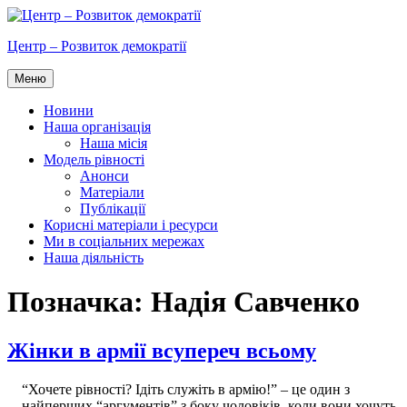
Перейти
до
Центр – Розвиток демократії
вмісту
Меню
Новини
Наша організація
Наша місія
Модель рівності
Анонси
Матеріали
Публікації
Корисні матеріали і ресурси
Ми в соціальних мережах
Наша діяльність
Позначка:
Надія Савченко
Жінки в армії всупереч всьому
“Хочете рівності? Ідіть служіть в армію!” – це один з
найперших “аргументів” з боку чоловіків, коли вони хочуть