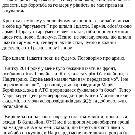
довести, що боротьба за гендерну рівність не має права на
існування.
Критика фемінізму у чоловічому виконанні зазвичай включає
в себе ще “аргументи” про шпали і шахти. І армія, обов’язково
армія. Щоразу ці аргументи звучать так, ніби опонент ухопив
щось геть нове і блискуче. Певно, не здогадуючись, що шпали,
шахти і армію ми, гендерні активістки, чуємо в кожній
дискусії, сотні разів, знову і знову.
Про шпали і шахти поки не будемо. Поговорімо про армію.
“Влітку 2014 року у мене було бажання їхати на фронт,
особливо після Іловайська. Я стукалася у різні батальйони, в
Нацгвардію. Скрізь мені казали “ми вам передзвонимо”. І не
передзвонювали”, – розповідає аеророзівдниця Марія
Берлінська, яка в АТО проривалася буквально “з боєм”. Тепер
Марія керує Центром аеророзвідки при Києво-Могилянській
академії, готуючи аеророзвідників для
ЗСУ
та добровольчих
батальйонів.
“Вирішила іти на фронт одразу з початком війни, просилася
всюди. В батальйоні ОУН мені запропонували збирати гроші
на майдані, в Азові мені сказали, що беруть дівчат тільки в
штаб або на кухню, в Нацгвардії мене поставили в резерв (це