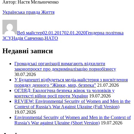
Автор: Настя Мельниченко
Українська правда Життя
Автор
Оприлюднено
Категорії
Позн
Веб майстер
02.01.2017
02.01.2020
Гендерна політика
ЗСУ
,
Надія Савченко
,
НАТО
Недавні записи
Громадські організації вимагають відхилити
законопроєкт про декриміналізацію порнобізнесу
30.07.2026
У Будапешті відбудеться медіа-майстерня з висвітлення
порядку денного “Жінки, мир, безпека”
21.07.2026
ОГЛЯД: Екологічна безпека жінок та чоловіків у
контексті війни росії проти України
19.07.2026
REVIEW: Environmental Security of Women and Men in the
Context of Russia’s War Against Ukraine (Full Version)
19.07.2026
Environmental Security of Women and Men in the Context of
Russia’s War against Ukraine (Short Version)
19.07.2026