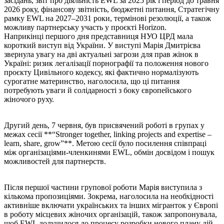
засідань, звіт про діяльність EWL за 2025 рік і період до травня
2026 року, фінансову звітність, бюджетні питання, Стратегічну
рамку EWL на 2027–2031 роки, термінові резолюції, а також
можливу партнерську участь у проєкті Horizon.
Наприкінці першого дня представниця НУО ЦРД мала
короткий виступ від України. У виступі Марія Дмитрієва
звернула увагу на дві актуальні загрози для прав жінок в
Україні: ризик легалізації порнографії та положення нового
проєкту Цивільного кодексу, які фактично нормалізують
сурогатне материнство, наголосила, що ці питання
потребують уваги й солідарності з боку європейського
жіночого руху.
Другий день, 7 червня, був присвячений роботі в групах у
межах сесії **“Stronger together, linking projects and expertise –
learn, share, grow”**. Метою сесії було посилення співпраці
між організаціями-членкинями EWL, обмін досвідом і пошук
можливостей для партнерств.
Після першої частини групової роботи Марія виступила з
кількома пропозиціями. Зокрема, наголосила на необхідності
активніше включати українських та інших мігранток у Європі
в роботу місцевих жіночих організацій, також запропонувала,
щоб EWL долучилося до процесу розробки нового плану дій