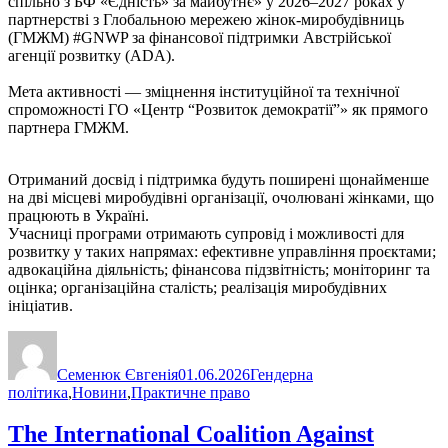
спільно з БФ «Єдність» за майбутнє» у 2026–2027 роках у
партнерстві з Глобальною мережею жінок-миробудівниць
(ГМЖМ) #GNWP за фінансової підтримки Австрійської
агенції розвитку (ADA).
Мета активності — зміцнення інституційної та технічної
спроможності ГО «Центр “Розвиток демократії”» як прямого
партнера ГМЖМ.
Отриманий досвід і підтримка будуть поширені щонайменше
на дві місцеві миробудівні організації, очолювані жінками, що
працюють в Україні.
Учасниці програми отримають супровід і можливості для
розвитку у таких напрямах: ефективне управління проєктами;
адвокаційна діяльність; фінансова підзвітність; моніторинг та
оцінка; організаційна сталість; реалізація миробудівних
ініціатив.
Автор
Оприлюднено
Категорії
Семенюк Євгенія
01.06.2026
Гендерна
політика
,
Новини
,
Практичне право
The International Coalition Against