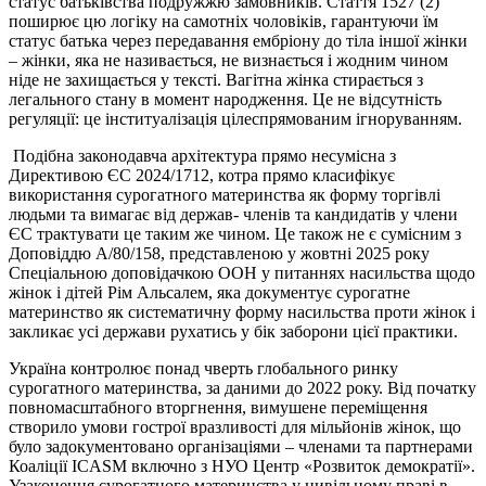
статус батьківства подружжю замовників. Стаття 1527 (2)
поширює цю логіку на самотніх чоловіків, гарантуючи їм
статус батька через передавання ембріону до тіла іншої жінки
– жінки, яка не називається, не визнається і жодним чином
ніде не захищається у тексті. Вагітна жінка стирається з
легального стану в момент народження. Це не відсутність
регуляції: це інституалізація цілеспрямованим ігноруванням.
Подібна законодавча архітектура прямо несумісна з
Директивою ЄС 2024/1712, котра прямо класифікує
використання сурогатного материнства як форму торгівлі
людьми та вимагає від держав- членів та кандидатів у члени
ЄС трактувати це таким же чином. Це також не є сумісним з
Доповіддю А/80/158, представленою у жовтні 2025 року
Спеціальною доповідачкою ООН у питаннях насильства щодо
жінок і дітей Рім Альсалем, яка документує сурогатне
материнство як систематичну форму насильства проти жінок і
закликає усі держави рухатись у бік заборони цієї практики.
Україна контролює понад чверть глобального ринку
сурогатного материнства, за даними до 2022 року. Від початку
повномасштабного вторгнення, вимушене переміщення
створило умови гострої вразливості для мільйонів жінок, що
було задокументовано організаціями – членами та партнерами
Коаліції ICASM включно з НУО Центр «Розвиток демократії».
Узаконення сурогатного материнства у цивільному праві в