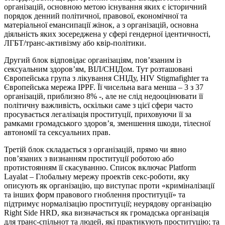
організацій, основною метою існування яких є історичний
порядок денний політичної, правової, економічної та
матеріальної емансипації жінок, а з організацій, основна
діяльність яких зосереджена у сфері гендерної ідентичності,
ЛГБТ/транс-активізму або квір-політики.
Другий блок відповідає організаціям, пов’язаним із
сексуальним здоров’ям, ВІЛ/СНІДом. Тут розташовані
Європейська група з лікування СНІДу, HIV Stigmafighter та
Європейська мережа IPPF. Її чисельна вага менша – 3 з 37
організацій, приблизно 8% -, але не слід недооцінювати її
політичну важливість, оскільки саме з цієї сфери часто
просувається легалізація проституції, приховуючи її за
рамками громадського здоров’я, зменшення шкоди, тілесної
автономії та сексуальних прав.
Третій блок складається з організацій, прямо чи явно
пов’язаних з визнанням проституції роботою або
протистоянням її скасуванню. Список включає Platform
Layalat – Глобальну мережу проектів секс-роботи, яку
описують як організацію, що виступає проти «криміналізації
та інших форм правового гноблення проституції» та
підтримує нормалізацію проституції; неурядову організацію
Right Side HRD, яка визначається як громадська організація
для транс-спільнот та людей, які практикують проституцію; та