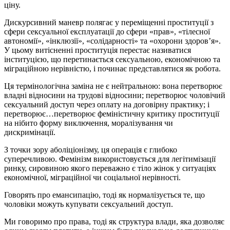
ціну.
Дискурсивний маневр полягає у переміщенні проституції з
сфери сексуальної експлуатації до сфери «прав», «тілесної
автономії», «інклюзії», «солідарності» та «охорони здоров’я».
У цьому витісненні проституція перестає називатися
інституцією, що перетинається сексуальною, економічною та
міграційною нерівністю, і починає представлятися як робота.
Ця термінологічна заміна не є нейтральною: вона перетворює
владні відносини на трудові відносини; перетворює чоловічий
сексуальний доступ через оплату на договірну практику; і
перетворює…перетворює феміністичну критику проституції
на нібито форму виключення, моралізування чи
дискримінації.
З точки зору аболіціонізму, ця операція є глибоко
суперечливою. Фемінізм використовується для легітимізації
ринку, сировиною якого переважно є тіло жінок у ситуаціях
економічної, міграційної чи соціальної нерівності.
Говорять про емансипацію, тоді як нормалізується те, що
чоловіки можуть купувати сексуальний доступ.
Ми говоримо про права, тоді як структура влади, яка дозволяє