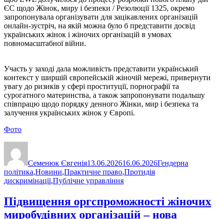
ЄС щодо Жінок, миру і безпеки / Резолюції 1325, окремо
запропонувала організувати для зацікавлених організацій
онлайн-зустріч, на якій можна було б представити досвід
українських жінок і жіночих організацій в умовах
повномасштабної війни.
Участь у заході дала можливість представити український
контекст у ширшій європейській жіночій мережі, привернути
увагу до ризиків у сфері проституції, порнографії та
сурогатного материнства, а також запропонувати подальшу
співпрацю щодо порядку денного Жінки, мир і безпека та
залучення українських жінок у Європі.
Фото
Автор
Оприлюднено
Категорії
Семенюк Євгенія
13.06.2026
16.06.2026
Гендерна
політика
,
Новини
,
Практичне право
,
Протидія
дискримінації
,
Публічне управління
Підвищення оргспроможності жіночих
миробудівних організацій – нова