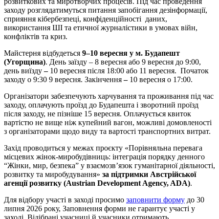
розвиткових та миротворчих процесів. Під час проведення
заходу розглядатимуться питання запобігання дезінформації,
сприяння кібербезпеці, конфіденційності даних,
використання ШІ та етичної журналістики в умовах війн,
конфліктів та криз.
Майстерня відбудеться
9–10 вересня у м. Будапешт
(Угорщина)
. День заїзду – 8 вересня або 9 вересня до 9:00,
день виїзду
–
10 вересня після 18:00 або 11 вересня. Початок
заходу о 9:30 9 вересня. Закінчення
–
10 вересня о 17:00.
Організатори забезпечують харчування та проживання під час
заходу, оплачують проїзд до Будапешта і зворотний проїзд
після заходу, не пізніше 15 вересня. Оплачується квиток
вартістю не вище ніж купейний вагон, можливі домовленості
з організаторами щодо виду та вартості транспортних витрат.
Захід проводиться у межах проєкту «Порівняльна перевага
місцевих жінок-миробудівниць: інтеграція порядку денного
“Жінки, мир, безпека” у взаємозв’язок гуманітарної діяльності,
розвитку та миробудування»
за підтримки Австрійської
агенції розвитку (Austrian Development Agency, ADA)
.
Для відбору участі в заході просимо
заповнити форму
до 30
липня 2026 року, Заповнення форми не гарантує участі у
заході. Відібрані учасниці й учасники отримають