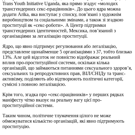
Trans Youth Initiative Uganda, яка прямо згадує «молодих
трансгендерних секс-працівників». До цього ядра можна
додати Arika, яка виступає у списку, пов’язані з художнім
виробництвом та соціальними змінами, а також зі згадкою
проституції як «секс-роботи». А Центр підтримки
трансгендерних ідентичностей, Мексика, пов’язаний з
організаціями за легалізацію проституції.
Ядро, що явно підтримує регулювання або легалізацію,
представлене щонайменше 5 організаціями з 37, тобто близько
13%. Але цей відсоток не повністю відображає реальний
вплив про-проституційної системи, оскільки кілька
організацій, що займаються питаннями сексуального здоров’я,
сексуальних та репродуктивних прав, ВІЛ/СНІДу та транс-
активізму, поділяють або відтворюють політичні категорії,
сумісні з повною легалізацією.
Крім того, згадка про «секс-працівників» у перших рядках
маніфесту чітко вказує на реальну вагу цієї про-
проституційної системи.
Таким чином, політичне тлумачення цілого не може
обмежуватися кількістю організацій, які явно підтримують
проституцію.