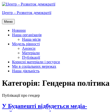
Перейти
до
Центр – Розвиток демократії
вмісту
Меню
Новини
Наша організація
Наша місія
Модель рівності
Анонси
Матеріали
Публікації
Корисні матеріали і ресурси
Ми в соціальних мережах
Наша діяльність
Категорія:
Гендерна політика
Публікації про гендер
У Будапешті відбудеться медіа-