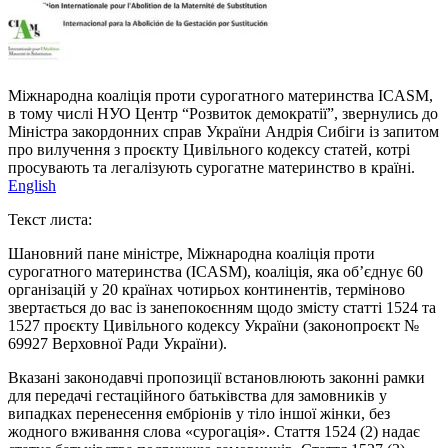
Міжнародна коаліція проти сурогатного материнства ICASM,
в тому числі НУО Центр “Розвиток демократії”, звернулись до
Міністра закордонних справ України Андрія Сибіги із запитом
про вилучення з проєкту Цивільного кодексу статей, котрі
просувають та легалізують сурогатне материнство в країні.
English
Текст листа:
Шановний пане міністре, Міжнародна коаліція проти
сурогатного материнства (ICASM), коаліція, яка об’єднує 60
організацій у 20 країнах чотирьох континентів, терміново
звертається до вас із занепокоєнням щодо змісту статті 1524 та
1527 проєкту Цивільного кодексу України (законопроєкт №
69927 Верховної Ради України).
Вказані законодавчі пропозиції встановлюють законні рамки
для передачі гестаційного батьківства для замовників у
випадках перенесення ембріонів у тіло іншої жінки, без
жодного вживання слова «сурогація». Стаття 1524 (2) надає