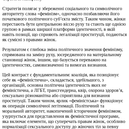
Стратегія полягає у збереженні соціального та символічного
авторитету слова «фемінізм», одночасно позбавляючи його
початкового політичного суб’єкта змісту. Таким чином, жінки
перестають бути центральною віссю руху та стають ще однією
групою в рамках ширшої платформи ідентичності, в якій
навіть позиції, що сприяють легалізації проституції, подаються
як сумісні з правами жінок.
Результатом є глибока зміна політичного значення фемінізму,
спрямована на заміну руху, зосередженого на матеріальному
становищі жінок, іншим, що базується переважно на
ідентичностях, самовизначенні та вимогах визнання.
Цей контраст є фундаментальним: коаліція, яка позиціонує
себе як «феміністична», складається, здебільшого, з
організацій, основна політична ідентичність яких не
феміністична, а ЛГБТ, трансгендерна, квір, охорона здоров’я,
сексуально різноманітна або сприятлива для визнання
проституції. Таким чином, ярлик «феміністська» функціонує
як операція символічної легітимації. Політичний та
моральний авторитет, накопичений історичним фемінізмом,
узурпується для представлення як феміністичної програми,
яка включає елементи, що суперечать правам жінок, особливо
нормалізації сексуального доступу до жіночих тіл за певну