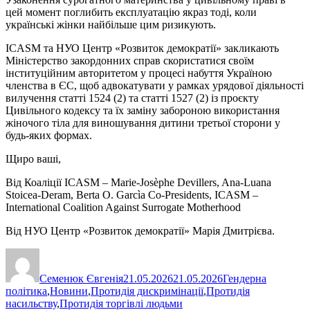
цей момент поглибить експлуатацію якраз тоді, коли
українські жінки найбільше цим ризикують.
ICASM та НУО Центр «Розвиток демократії» закликають
Міністерство закордонних справ скористатися своїм
інституційним авторитетом у процесі набуття Україною
членства в ЄС, щоб адвокатувати у рамках урядової діяльності
вилучення статті 1524 (2) та статті 1527 (2) із проєкту
Цивільного кодексу та їх заміну забороною використання
жіночого тіла для виношування дитини третьої сторони у
будь-яких формах.
Щиро ваші,
Від Коаліції ICASM – Marie-Josèphe Devillers, Ana-Luana
Stoicea-Deram, Berta O. Garcìa Co-Presidents, ICASM –
International Coalition Against Surrogate Motherhood
Від НУО Центр «Розвиток демократії» Марія Дмитрієва.
Автор
Оприлюднено
Категорії
Семенюк Євгенія
21.05.2026
21.05.2026
Гендерна
політика
,
Новини
,
Протидія дискримінації
,
Протидія
насильству
,
Протидія торгівлі людьми