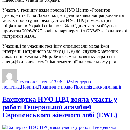
Палестині, Уганді та Україні.
Участь у тренінгу взяла голова НУО Центр «Розвиток
демократії» Елла Ламах, котра представляла напрацювання в
межах проєкту, що реалізується НУО ЦРД в межах цієї
ініціативи в Україні спільно з БФ «Єдність» за майбутнє»
протягом 2026-2027 років у партнерстві з GNWP за фінансової
підтримки ADA.
Учасниці та учасник тренінгу опрацювали механізми
інтеграції Потрійного зв’язку (HDP) до існуючих методик
локалізації «Жінки. Мир. Безпека» та розвитку стратегій
специфіки контексту їх імплементації на локальному рівні.
Автор
Оприлюднено
Категорії
Семенюк Євгенія
13.06.2026
Гендерна
політика
,
Новини
,
Практичне право
,
Протидія дискримінації
Експертка НУО ЦРД взяла участь у
роботі Генеральної асамблеї
Європейського жіночого лобі (EWL)