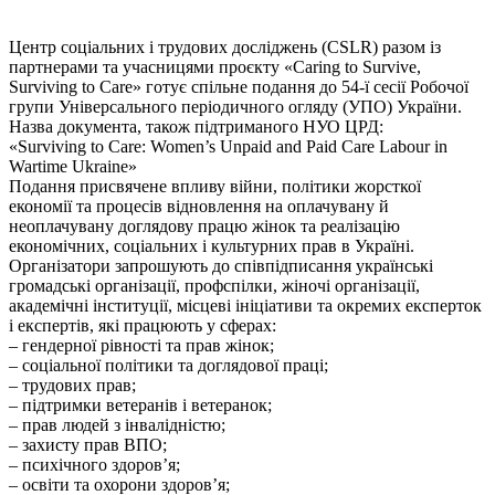
Центр соціальних і трудових досліджень (CSLR) разом із
партнерами та учасницями проєкту «Caring to Survive,
Surviving to Care» готує спільне подання до 54-ї сесії Робочої
групи Універсального періодичного огляду (УПО) України.
Назва документа, також підтриманого НУО ЦРД:
«Surviving to Care: Women’s Unpaid and Paid Care Labour in
Wartime Ukraine»
Подання присвячене впливу війни, політики жорсткої
економії та процесів відновлення на оплачувану й
неоплачувану доглядову працю жінок та реалізацію
економічних, соціальних і культурних прав в Україні.
Організатори запрошують до співпідписання українські
громадські організації, профспілки, жіночі організації,
академічні інституції, місцеві ініціативи та окремих експерток
і експертів, які працюють у сферах:
– гендерної рівності та прав жінок;
– соціальної політики та доглядової праці;
– трудових прав;
– підтримки ветеранів і ветеранок;
– прав людей з інвалідністю;
– захисту прав ВПО;
– психічного здоров’я;
– освіти та охорони здоров’я;