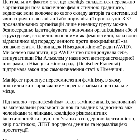
Центральним фактом є те, що коаліція складається переважно
з організацій поза класичною феміністичною традицією, і
водночас вона включає до свого складу акторів та системи, які
явно сприяють легалізації або нормалізації проституції. З 37
проаналізованих організацій лише невелику групу можна
безпосередньо ідентифікувати з жіночими організаціями або зі
структурами, історично визнаними як феміністичні, хоча вони
відмовилися від порядку денного проти дискримінації «за
ознакою статі». Це випадок Німецької жіночої ради (AWID).
Ми хочемо пам’ятати, що AWID чітко позиціонувала себе,
звинувативши Рім Альсалем у наявності антитрансгендерної
програми, а Німецька жіноча рада (Deutscher Frauenrat)
підтримала закон про самовизначення статі в Німеччині.
Маніфест пропонує переосмислення фемінізму, в якому
політична категорія «жінки» перестає займати центральне
місце.
Під назвою «трансфемінізм» текст замінює аналіз, заснований
на матеріальній реальності жінок та владних відносинах між
чоловіками та жінками, коаліцією різноманітних
ідентичностей та груп, пов’язаних з гендерною ідентичністю,
квір-політикою, ЛГБТ-порядком денним та нормалізацією
проституції.