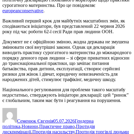
сурогатного материнства. Про це повідомляє
europeanconservative
.
Важливий перший крок для майбутніх масштабних змін, як
сподіваються ініціатори, був представлений 22 червня 2026
року під час роботи 62-ї сесії Ради прав людини ООН.
Документ не є офіційною зміною, жодна держава не змушена
змінювати свої внутрішні закони. Однак ця декларація
виводить практику сурогатного материнства до міжнародного
порядку денного прав людини – зі сфери приватних відносин
до транснаціональної практики, що зачіпає питання
батьківства, прав дитини, експлуатації, створює серйозні
ризики для жінок і дівчат, юридичну невизначеність для
народжених дітей, стимулює трафікінг, медичну шкоду.
Національного регулювання для проблеми такого масштабу
недостатньо, стверджують ініціатори декларації: цей “ринок”
є глобальним, таким має бути і реагування на порушення.
Автор
Оприлюднено
Категорії
Семенюк Євгенія
05.07.2026
Гендерна
політика
,
Новини
,
Практичне право
,
Протидія
дискримінації
,
Протидія насильству
,
Протидія торгівлі людьми