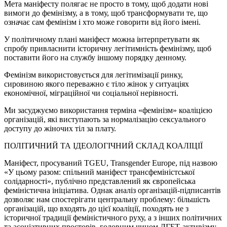
Мета маніфесту полягає не просто в тому, щоб додати нові
вимоги до фемінізму, а в тому, щоб трансформувати те, що
означає сам фемінізм і хто може говорити від його імені.
У політичному плані маніфест можна інтерпретувати як
спробу привласнити історичну легітимність фемінізму, щоб
поставити його на службу іншому порядку денному.
Фемінізм використовується для легітимізації ринку,
сировиною якого переважно є тіло жінок у ситуаціях
економічної, міграційної чи соціальної нерівності.
Ми засуджуємо використання терміна «фемінізм» коаліцією
організацій, які виступають за нормалізацію сексуального
доступу до жіночих тіл за плату.
ПОЛІТИЧНИЙ ТА ІДЕОЛОГІЧНИЙ СКЛАД КОАЛІЦІЇ
Маніфест, просуваний TGEU, Transgender Europe, під назвою
«У цьому разом: спільний маніфест трансфеміністської
солідарності», публічно представлений як європейська
феміністична ініціатива. Однак аналіз організацій-підписантів
дозволяє нам спостерігати центральну проблему: більшість
організацій, що входять до цієї коаліції, походять не з
історичної традиції феміністичного руху, а з інших політичних
та асоціативних просторів, головним чином ЛГБТ-активізму,