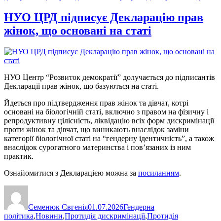
НУО ЦРД підписує Декларацію прав
жінок, що основані на статі
НУО Центр “Розвиток демократії” долучається до підписантів
Декларації прав жінок, що базуються на статі.
Йдеться про підтвердження прав жінок та дівчат, котрі
основані на біологічній статі, включно з правом на фізичну і
репродуктивну цілісність, ліквідацію всіх форм дискримінації
проти жінок та дівчат, що виникають внаслідок заміни
категорії біологічної статі на “гендерну ідентичність”, а також
внаслідок сурогатного материнства і пов’язаних із ним
практик.
Ознайомитися з Декларацією можна за
посиланням
.
Автор
Оприлюднено
Категорії
Семенюк Євгенія
01.07.2026
Гендерна
політика
,
Новини
,
Протидія дискримінації
,
Протидія