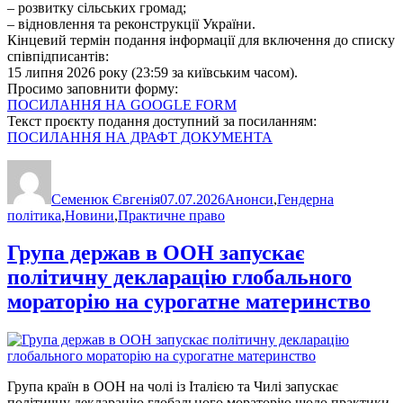
– розвитку сільських громад;
– відновлення та реконструкції України.
Кінцевий термін подання інформації для включення до списку
співпідписантів:
15 липня 2026 року (23:59 за київським часом).
Просимо заповнити форму:
ПОСИЛАННЯ НА GOOGLE FORM
Текст проєкту подання доступний за посиланням:
ПОСИЛАННЯ НА ДРАФТ ДОКУМЕНТА
Автор
Оприлюднено
Категорії
Семенюк Євгенія
07.07.2026
Анонси
,
Гендерна
політика
,
Новини
,
Практичне право
Група держав в ООН запускає
політичну декларацію глобального
мораторію на сурогатне материнство
Група країн в ООН на чолі із Італією та Чилі запускає
політичну декларацію глобального мораторію щодо практики