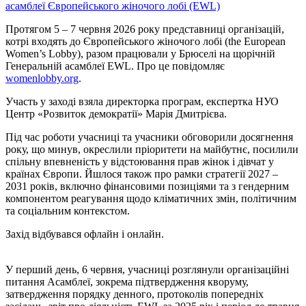
Протягом 5 – 7 червня 2026 року представниці організацій,
котрі входять до Європейського жіночого лобі (the European
Women’s Lobby), разом працювали у Брюселі на щорічній
Генеральній асамблеї EWL. Про це повідомляє
womenlobby.org
.
Участь у заході взяла директорка програм, експертка НУО
Центр «Розвиток демократії» Марія Дмитрієва.
Під час роботи учасниці та учасники обговорили досягнення
року, що минув, окреслили пріоритети на майбутнє, посилили
спільну впевненість у відстоювання прав жінок і дівчат у
країнах Європи. Йшлося також про рамки стратегії 2027 –
2031 років, включно фінансовими позиціями та з гендерним
компонентом реагування щодо кліматичних змін, політичним
та соціальним контекстом.
Захід відбувався офлайн і онлайн.
У перший день, 6 червня, учасниці розглянули організаційні
питання Асамблеї, зокрема підтвердження кворуму,
затвердження порядку денного, протоколів попередніх