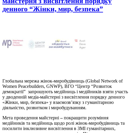
майстерня з висвітлення порядку
денного “Жінки, мир, безпека”
Глобальна мережа жінок-миробудівниць (Global Network of
Women Peacebuilders, GNWP), ВГО “Центр “Розвиток
демократії” запрошують медійниць і медійників взяти участь
у дводенній медіа-майстерні з висвітлення порядку денного
«Жінки, мир, безпека» у взаємозв’язку з гуманітарною
діяльністю, розвитком і миробудуванням.
Мета проведення майстерні
–
покращити розуміння
медійників та медійниць щодо ролі жінок-миробудівниць та
посилити інклюзивне висвітлення в ЗМІ гуманітарних,