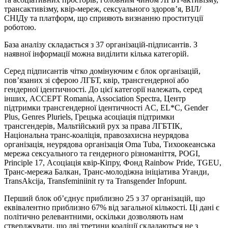
трансактивізму, квір-мереж, сексуального здоров’я, ВІЛ/
СНІДу та платформ, що сприяють визнанню проституції
роботою.
База аналізу складається з 37 організацій-підписантів. З
наявної інформації можна виділити кілька категорій.
Серед підписантів чітко домінуючим є блок організацій,
пов’язаних зі сферою ЛГБТ, квір, трансгендерної або
гендерної ідентичності. До цієї категорії належать, серед
інших, ACCEPT Romania, Association Spectra, Центр
підтримки трансгендерної ідентичності AC, EL*C, Gender
Plus, Genres Pluriels, Грецька асоціація підтримки
трансгендерів, Мальтійський рух за права ЛГБТІК,
Національна транс-коаліція, правозахисна неурядова
організація, неурядова організація Oma Tuba, Тихоокеанська
мережа сексуального та гендерного різноманіття, POGI,
Principle 17, Асоціація квір-Кіпру, Фонд Rainbow Pride, TGEU,
Транс-мережа Балкан, Транс-молодіжна ініціатива Уганди,
TransAkcija, Transfeminiinit ry та Transgender Infopunt.
Перший блок об’єднує приблизно 25 з 37 організацій, що
еквівалентно приблизно 67% від загальної кількості. Ці дані є
політично релевантними, оскільки дозволяють нам
стверджувати, що дві третини коаліції складаються не з