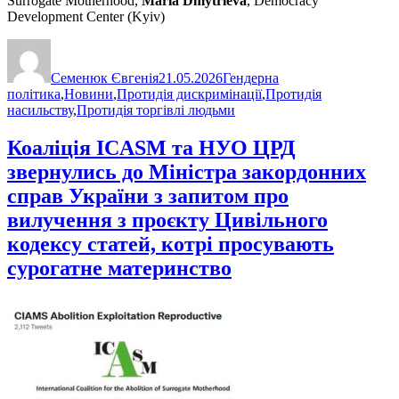
Surrogate Motherhood,
Maria Dmytrieva
, Democracy
Development Center (Kyiv)
Автор
Оприлюднено
Категорії
Семенюк Євгенія
21.05.2026
Гендерна
політика
,
Новини
,
Протидія дискримінації
,
Протидія
насильству
,
Протидія торгівлі людьми
Коаліція ICASM та НУО ЦРД
звернулись до Міністра закордонних
справ України з запитом про
вилучення з проєкту Цивільного
кодексу статей, котрі просувають
сурогатне материнство