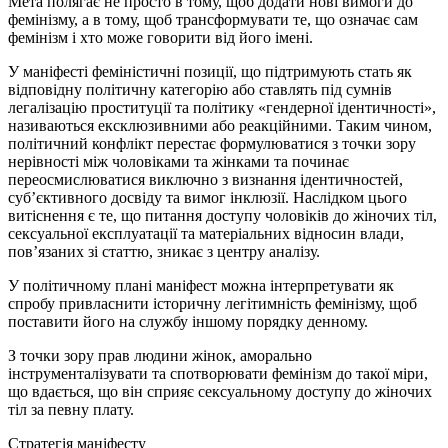
Мета полягає не просто в тому, щоб додати нові вимоги до
фемінізму, а в тому, щоб трансформувати те, що означає сам
фемінізм і хто може говорити від його імені.
У маніфесті феміністичні позиції, що підтримують стать як
відповідну політичну категорію або ставлять під сумнів
легалізацію проституції та політику «гендерної ідентичності»,
називаються ексклюзивними або реакційними. Таким чином,
політичний конфлікт перестає формулюватися з точки зору
нерівності між чоловіками та жінками та починає
переосмислюватися виключно з визнання ідентичностей,
суб’єктивного досвіду та вимог інклюзії. Наслідком цього
витіснення є те, що питання доступу чоловіків до жіночих тіл,
сексуальної експлуатації та матеріальних відносин влади,
пов’язаних зі статтю, зникає з центру аналізу.
У політичному плані маніфест можна інтерпретувати як
спробу привласнити історичну легітимність фемінізму, щоб
поставити його на службу іншому порядку денному.
З точки зору прав людини жінок, аморально
інструменталізувати та спотворювати фемінізм до такої міри,
що вдається, що він сприяє сексуальному доступу до жіночих
тіл за певну плату.
Стратегія маніфесту