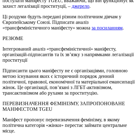
постулати маніфесту TGEU, вважаючи, що він функціонує як
захист легалізації проституції, –
джерело
.
Ці роздуми будуть передані різним політичним діячам у
Європейському Союзі. Підписати аналіз
«трансфеміністичного маніфесту» можна
за посиланням
.
РЕЗЮМЕ
Інтегрований аналіз «трансфеміністичної» маніфесту,
організацій-підписантів та їх зв’язку з напрямками легалізації
проституції
Підписанти цього маніфесту не є організаціями, головною
метою існування яких є історичний порядок денний
політичної, правової, економічної та матеріальної емансипації
жінок. Це організації, пов’язані з ЛГБТ-активізмом,
трансактивізмом або рухами за проституцію.
ПЕРЕВИЗНАЧЕННЯ ФЕМІНІЗМУ, ЗАПРОПОНОВАНЕ
МАНІФЕСТОМ TGEU
Маніфест пропонує перевизначення фемінізму, в якому
політична категорія «жінки» перестає займати центральне
місце.