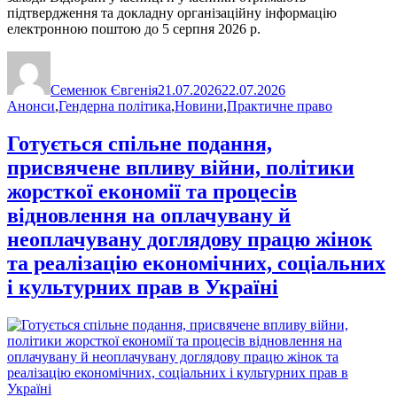
підтвердження та докладну організаційну інформацію
електронною поштою до 5 серпня 2026 р.
Автор
Оприлюднено
Категорії
Семенюк Євгенія
21.07.2026
22.07.2026
Анонси
,
Гендерна політика
,
Новини
,
Практичне право
Готується спільне подання,
присвячене впливу війни, політики
жорсткої економії та процесів
відновлення на оплачувану й
неоплачувану доглядову працю жінок
та реалізацію економічних, соціальних
і культурних прав в Україні