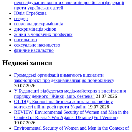
переслідування воєнних злочинів російської федерації
проти українських дітей
Юлія Стребкова
гендер
гендерна дискримінація
дискримінація жінок
жінки в чоловічих професіях
насильство
сексуальне насильство
фізичне насильство
Недавні записи
Громадські організації вимагають відхилити
законопроєкт про декриміналізацію порнобізнесу
30.07.2026
У Будапешті відбудеться медіа-майстерня з висвітлення
порядку денного “Жінки, мир, безпека”
21.07.2026
ОГЛЯД: Екологічна безпека жінок та чоловіків у
контексті війни росії проти України
19.07.2026
REVIEW: Environmental Security of Women and Men in the
Context of Russia’s War Against Ukraine (Full Version)
19.07.2026
Environmental Security of Women and Men in the Context of