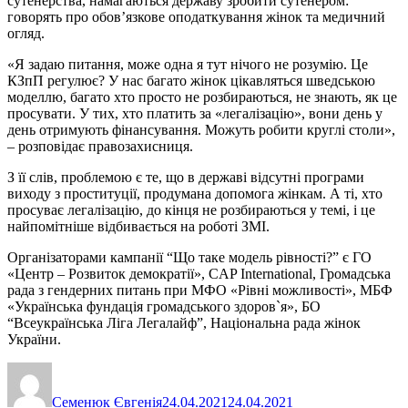
сутенерства, намагаються державу зробити сутенером:
говорять про обов’язкове оподаткування жінок та медичний
огляд.
«Я задаю питання, може одна я тут нічого не розумію. Це
КЗпП регулює? У нас багато жінок цікавляться шведською
моделлю, багато хто просто не розбираються, не знають, як це
просувати. У тих, хто платить за «легалізацію», вони день у
день отримують фінансування. Можуть робити круглі столи»,
– розповідає правозахисниця.
З її слів, проблемою є те, що в державі відсутні програми
виходу з проституції, продумана допомога жінкам. А ті, хто
просуває легалізацію, до кінця не розбираються у темі, і це
найпомітніше відбивається на роботі ЗМІ.
Організаторами кампанії “Що таке модель рівності?” є ГО
«Центр – Розвиток демократії», CAP International, Громадська
рада з гендерних питань при МФО «Рівні можливості», МБФ
«Українська фундація громадського здоров`я», БО
“Всеукраїнська Ліга Легалайф”, Національна рада жінок
України.
Автор
Оприлюднено
Категорії
Семенюк Євгенія
24.04.2021
24.04.2021