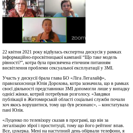
22 квітня 2021 року відбулась експертна дискусія у рамках
інформаційно-просвітницької кампанії “Що таке модель
рівності?”, котра була присвячена етичним питанням
висвітлення проблеми сексуальної експлуатації у ЗМІ.
Участь у дискусії брала глава БО «Ліга Легалайф»,
правозахисниця Юлія Дорохова, котра зазначила, що в рамках
своєї діяльності представники ЗМІ допомогли лише у випадку
однієї жінки, котрий потребував розголосу. «Завдяки
публікації в Житомирській області соціальні служби почали
хоч якось ворушитися, тому що був резонанс», – констатувала
пані Юлія.
«Луценко по телевізору сказав в програмі, що він за
легалізацію зброї і проституції, тому що його рейтинг впав.
Все, цукерка. Мені на наступний день обірвали телефони, я