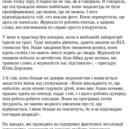
свою точку зору, її піднесли не так, як я говорила. Я говорила,
що постраждали жінки найбільше, вони заздалегідь не були
проінформовані, що можна, що не можна. І несе
відповідальність той, хто виклав фото. Вони перекрутили, ще
щось не написали. Журналісти роблять епатаж, а здорові
слова, висловлювання по справі просто ігноруються.
У мене в практиці був випадок, коли в мобільній лабораторії
їздили на трасі. Туди заходять дівчатка, здають аналізи на ВІЛ,
гінеколог був. Наше завдання було зниження ризику, вони
вдень сплять і не мають змоги ходять до лікаря. Журналісти
нишком поїхали за автобусом, була бійка дуже велика, ми
тримали слово, а журналісти нас підставили», – пригадує
Юлія Дорохова.
З її слів, вона більше не довіряє журналістам і намагається
захистити жінок від спілкування: «Вони викладають те, що
наболіло, коли нічим годувати дітей, вона миє Ашан ночами,
працює вдень на секонді, падає з ніг, і з цього роблять цукерку,
їхня робота робити сенсацію. Вони на програмах потім
бесідують, не маючи жодного уявлення про те, що
відбувається. І мене більше не покличуть, бо я не відповідаю
поглядам редакції».
На заходах, які проводять на підтримку фактичної легалізації