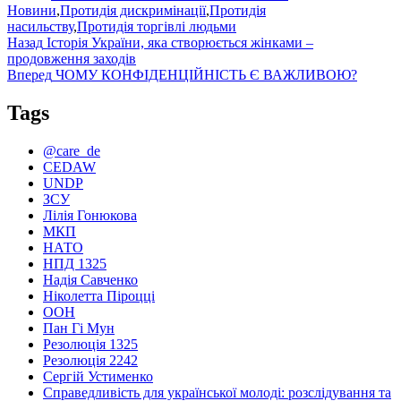
Новини
,
Протидія дискримінації
,
Протидія
насильству
,
Протидія торгівлі людьми
Навігація
Попередній
Назад
Історія України, яка створюється жінками –
запис:
продовження заходів
записів
Наступний
Вперед
ЧОМУ КОНФІДЕНЦІЙНІСТЬ Є ВАЖЛИВОЮ?
запис:
Tags
@care_de
CEDAW
UNDP
ЗСУ
Лілія Гонюкова
МКП
НАТО
НПД 1325
Надія Савченко
Ніколетта Піроцці
ООН
Пан Гі Мун
Резолюція 1325
Резолюція 2242
Сергій Устименко
Справедливість для української молоді: розслідування та