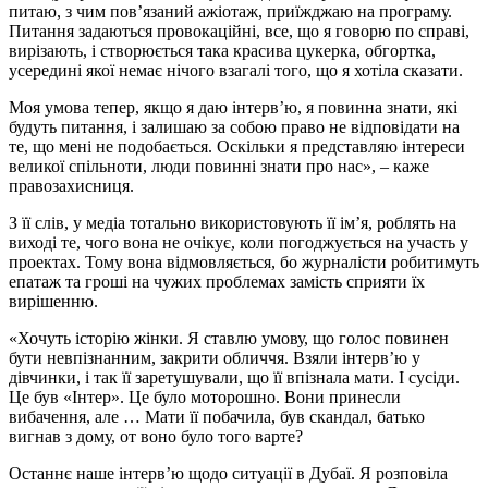
питаю, з чим пов’язаний ажіотаж, приїжджаю на програму.
Питання задаються провокаційні, все, що я говорю по справі,
вирізають, і створюється така красива цукерка, обгортка,
усередині якої немає нічого взагалі того, що я хотіла сказати.
Моя умова тепер, якщо я даю інтерв’ю, я повинна знати, які
будуть питання, і залишаю за собою право не відповідати на
те, що мені не подобається. Оскільки я представляю інтереси
великої спільноти, люди повинні знати про нас», – каже
правозахисниця.
З її слів, у медіа тотально використовують її ім’я, роблять на
виході те, чого вона не очікує, коли погоджується на участь у
проектах. Тому вона відмовляється, бо журналісти робитимуть
епатаж та гроші на чужих проблемах замість сприяти їх
вирішенню.
«Хочуть історію жінки. Я ставлю умову, що голос повинен
бути невпізнанним, закрити обличчя. Взяли інтерв’ю у
дівчинки, і так її заретушували, що її впізнала мати. І сусіди.
Це був «Інтер». Це було моторошно. Вони принесли
вибачення, але … Мати її побачила, був скандал, батько
вигнав з дому, от воно було того варте?
Останнє наше інтерв’ю щодо ситуації в Дубаї. Я розповіла