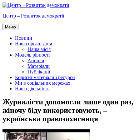
Перейти
до
Центр – Розвиток демократії
вмісту
Меню
Новини
Наша організація
Наша місія
Модель рівності
Анонси
Матеріали
Публікації
Корисні матеріали і ресурси
Ми в соціальних мережах
Наша діяльність
Журналісти допомогли лише один раз,
жіночу біду використовують, –
українська правозахисниця