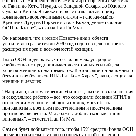
специальными представителями в миротворческих миссиях
от Гаити до Кот-д’Ивуара, от Западной Сахары до Южного
Судана и Кипра. Я также впервые назначил женщину
командовать вооруженными силами – генерал-майор
Кристина Лунд из Норвегии стала Командующей силами
ООН на Кипре”, – сказал Пан Ги Мун.
Он напомнил, что в новой Повестке дня в области
устойчивого развития до 2030 года одна из целей касается
расширения прав и возможностей женщин.
Глава ООН подчеркнул, что сегодня международное
сообщество не предпринимает достаточных усилий для
защиты женщин от экстремистов. В этой связи он напомнил о
бесчинствах боевиков ИГИЛ и “Боко Харам”, нападающих на
женщин и девочек.
“Например, систематические убийства, пытки, изнасилования
и сексуальное рабство – все, что совершали боевики ИГИЛ в
отношении женщин из общины езидов, могут быть
приравнены к военным преступлениям и преступлениям
против человечества. Мы должны добиваться наказания
виновных”, – отметил Пан Ги Мун.
Сам он будет добиваться того, чтобы 15% средств Фонда ООН
по миростроительству шли на проекты по обеспечению