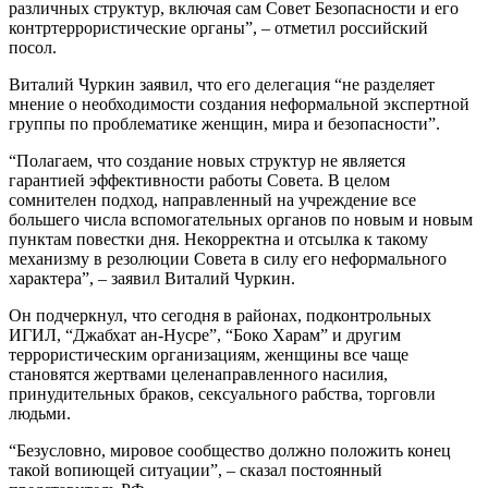
различных структур, включая сам Совет Безопасности и его
контртеррористические органы”, – отметил российский
посол.
Виталий Чуркин заявил, что его делегация “не разделяет
мнение о необходимости создания неформальной экспертной
группы по проблематике женщин, мира и безопасности”.
“Полагаем, что создание новых структур не является
гарантией эффективности работы Совета. В целом
сомнителен подход, направленный на учреждение все
большего числа вспомогательных органов по новым и новым
пунктам повестки дня. Некорректна и отсылка к такому
механизму в резолюции Совета в силу его неформального
характера”, – заявил Виталий Чуркин.
Он подчеркнул, что сегодня в районах, подконтрольных
ИГИЛ, “Джабхат ан-Нусре”, “Боко Харам” и другим
террористическим организациям, женщины все чаще
становятся жертвами целенаправленного насилия,
принудительных браков, сексуального рабства, торговли
людьми.
“Безусловно, мировое сообщество должно положить конец
такой вопиющей ситуации”, – сказал постоянный