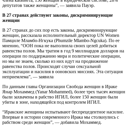
члена кабинета, 150 женщин в юридической системе, 28%
депутатов также женщины”, — заявила Пауэр.
В 27 странах действуют законы, дискриминирующие
женщин
В 27 странах до сих пор есть законы, дискриминирующие
женщин, рассказала исполнительный директор UN Women
Памциле Мламбо-Нгкука (Phumzile Mlambo-Ngcuka). По ее
мнению, “ООН пока не выполнила своих целей добиться
равенства полов. Мы тратим в год 9 миллиардов долларов на
операции по поддержанию мира и политические операции,
но мы не знаем, сколько из них идут на продвижение
равенства полов. Происходят случаи сексуальной
эксплуатации и насилия в ооновских миссиях. Эта ситуация
неприемлема”, — заявила
По данным главы Организации Свобода женщин в Ираке
Янар Мохаммед (Yanar Mohammed), более трех тысяч женщин
были захвачены в рабство ИГИЛ, более 150 женщин были
убиты в зоне, находящейся под контролем ИГИЛ.
“Иракские женщины испытывают беспрецедентное насилие.
Впервые в истории современного Ирака мы столкнулись с
рабством среди женщин”, — добавила Мохаммед.