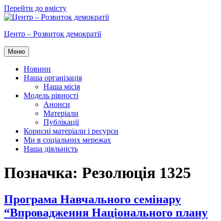
Перейти до вмісту
Центр – Розвиток демократії
Меню
Новини
Наша організація
Наша місія
Модель рівності
Анонси
Матеріали
Публікації
Корисні матеріали і ресурси
Ми в соціальних мережах
Наша діяльність
Позначка:
Резолюція 1325
Програма Навчального семінару
“Впровадження Національного плану