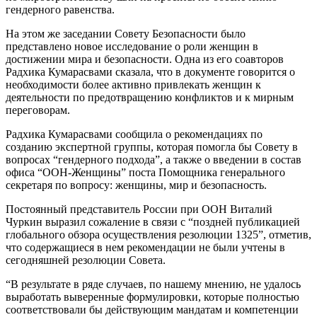
гендерного равенства.
На этом же заседании Совету Безопасности было
представлено новое исследование о роли женщин в
достижении мира и безопасности. Одна из его соавторов
Радхика Кумарасвами сказала, что в документе говорится о
необходимости более активно привлекать женщин к
деятельности по предотвращению конфликтов и к мирным
переговорам.
Радхика Кумарасвами сообщила о рекомендациях по
созданию экспертной группы, которая помогла бы Совету в
вопросах “гендерного подхода”, а также о введении в состав
офиса “ООН-Женщины” поста Помощника генерального
секретаря по вопросу: женщины, мир и безопасность.
Постоянный представитель России при ООН Виталий
Чуркин выразил сожаление в связи с “поздней публикацией
глобального обзора осуществления резолюции 1325”, отметив,
что содержащиеся в нем рекомендации не были учтены в
сегодняшней резолюции Совета.
“В результате в ряде случаев, по нашему мнению, не удалось
выработать выверенные формулировки, которые полностью
соответствовали бы действующим мандатам и компетенции