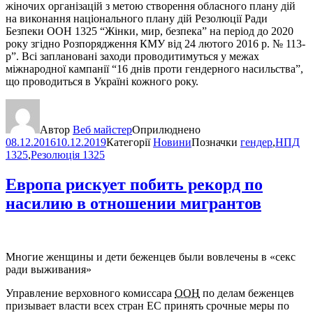
жіночих організацій з метою створення обласного плану дій
на виконання національного плану дій Резолюції Ради
Безпеки ООН 1325 “Жінки, мир, безпека” на період до 2020
року згідно Розпорядження КМУ від 24 лютого 2016 р. № 113-
р”. Всі заплановані заходи проводитимуться у межах
міжнародної кампанії “16 днів проти гендерного насильства”,
що проводиться в Україні кожного року.
Автор
Веб майстер
Оприлюднено
08.12.2016
10.12.2019
Категорії
Новини
Позначки
гендер
,
НПД
1325
,
Резолюція 1325
Европа рискует побить рекорд по
насилию в отношении мигрантов
Многие женщины и дети беженцев были вовлечены в «секс
ради выживания»
Управление верховного комиссара
ООН
по делам беженцев
призывает власти всех стран ЕС принять срочные меры по