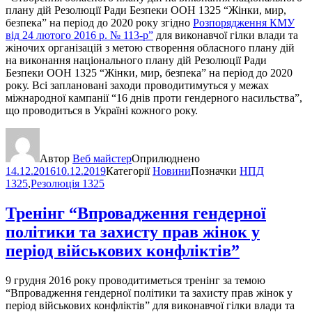
плану дій Резолюції Ради Безпеки ООН 1325 “Жінки, мир,
безпека” на період до 2020 року згідно
Розпорядження КМУ
від 24 лютого 2016 р. № 113-р”
для виконавчої гілки влади та
жіночих організацій з метою створення обласного плану дій
на виконання національного плану дій Резолюції Ради
Безпеки ООН 1325 “Жінки, мир, безпека” на період до 2020
року. Всі заплановані заходи проводитимуться у межах
міжнародної кампанії “16 днів проти гендерного насильства”,
що проводиться в Україні кожного року.
Автор
Веб майстер
Оприлюднено
14.12.2016
10.12.2019
Категорії
Новини
Позначки
НПД
1325
,
Резолюція 1325
Тренінг “Впровадження гендерної
політики та захисту прав жінок у
період військових конфліктів”
9 грудня 2016 року проводитиметься тренінг за темою
“Впровадження гендерної політики та захисту прав жінок у
період військових конфліктів” для виконавчої гілки влади та