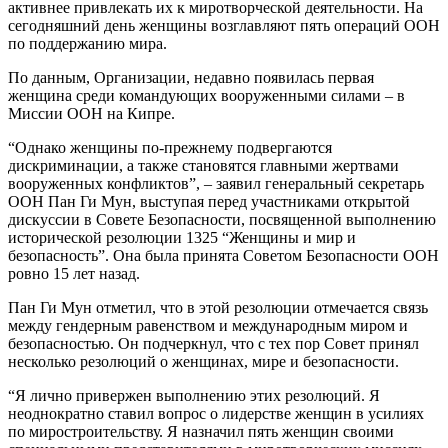
активнее привлекать их к миротворческой деятельности. На
сегодняшний день женщины возглавляют пять операций ООН
по поддержанию мира.
По данным, Организации, недавно появилась первая
женщина среди командующих вооруженными силами – в
Миссии ООН на Кипре.
“Однако женщины по-прежнему подвергаются
дискриминации, а также становятся главными жертвами
вооруженных конфликтов”, – заявил генеральный секретарь
ООН Пан Ги Мун, выступая перед участниками открытой
дискуссии в Совете Безопасности, посвященной выполнению
исторической резолюции 1325 “Женщины и мир и
безопасность”. Она была принята Советом Безопасности ООН
ровно 15 лет назад.
Пан Ги Мун отметил, что в этой резолюции отмечается связь
между гендерным равенством и международным миром и
безопасностью. Он подчеркнул, что с тех пор Совет принял
несколько резолюций о женщинах, мире и безопасности.
“Я лично привержен выполнению этих резолюций. Я
неоднократно ставил вопрос о лидерстве женщин в усилиях
по миростроительству. Я назначил пять женщин своими