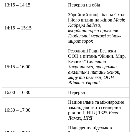
13:15 – 14:15
Перерва на обід
Збройний конфлікт на Сході
і його вплив на жінок
Мавік
Кабрера Байєза,
14:15 – 15:15
координаторка проектів
Глобальної мережі жінок-
миротворок
Резолюції Ради Безпеки
ООН з питань “Жінки. Мир.
Безпека”
Світлана
15:15 – 16:00
Закриницька, програмна
аналітик з питань жінок,
миру та безпеки, ООН
Жінки в Україні.
16:00 – 16:30
Перерва
Національне та міжнародне
законодавство з гендерної
16:30 – 17:00
рівності, НПД 1325
Елла
Ламах, ЦРД
Підведення підсумків.