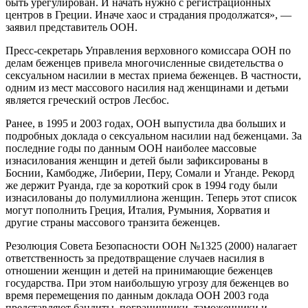
быть урегулирован. И начать нужно с регистрационных
центров в Греции. Иначе хаос и страдания продолжатся», —
заявил представитель ООН.
Пресс-секретарь Управления верховного комиссара ООН по
делам беженцев привела многочисленные свидетельства о
сексуальном насилии в местах приема беженцев. В частности,
одним из мест массового насилия над женщинами и детьми
является греческий остров Лесбос.
Ранее, в 1995 и 2003 годах, ООН выпустила два больших и
подробных доклада о сексуальном насилии над беженцами. За
последние годы по данным ООН наиболее массовые
изнасилования женщин и детей были зафиксированы в
Боснии, Камбодже, Либерии, Перу, Сомали и Уганде. Рекорд
же держит Руанда, где за короткий срок в 1994 году были
изнасилованы до полумиллиона женщин. Теперь этот список
могут пополнить Греция, Италия, Румыния, Хорватия и
другие страны массового транзита беженцев.
Резолюция Совета Безопасности ООН №1325 (2000) налагает
ответственность за предотвращение случаев насилия в
отношении женщин и детей на принимающие беженцев
государства. При этом наибольшую угрозу для беженцев во
время перемещения по данным доклада ООН 2003 года
представляют бандиты, пограничники, таможенники и