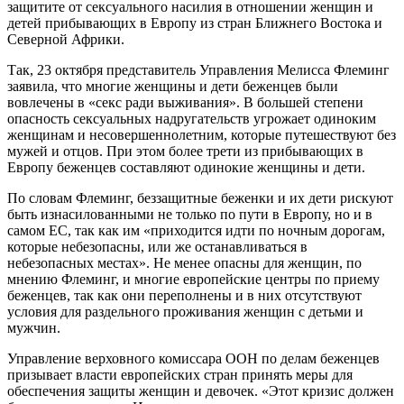
защитите от сексуального насилия в отношении женщин и
детей прибывающих в Европу из стран Ближнего Востока и
Северной Африки.
Так, 23 октября представитель Управления Мелисса Флеминг
заявила, что многие женщины и дети беженцев были
вовлечены в «секс ради выживания». В большей степени
опасность сексуальных надругательств угрожает одиноким
женщинам и несовершеннолетним, которые путешествуют без
мужей и отцов. При этом более трети из прибывающих в
Европу беженцев составляют одинокие женщины и дети.
По словам Флеминг, беззащитные беженки и их дети рискуют
быть изнасилованными не только по пути в Европу, но и в
самом ЕС, так как им «приходится идти по ночным дорогам,
которые небезопасны, или же останавливаться в
небезопасных местах». Не менее опасны для женщин, по
мнению Флеминг, и многие европейские центры по приему
беженцев, так как они переполнены и в них отсутствуют
условия для раздельного проживания женщин с детьми и
мужчин.
Управление верховного комиссара ООН по делам беженцев
призывает власти европейских стран принять меры для
обеспечения защиты женщин и девочек. «Этот кризис должен