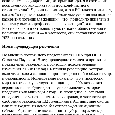
основе теми государствами, которые находятся в состоянии
вооруженного конфликта или постконфликтного
строительства”. Чуркин напомнил, что в РФ такого плана нет,
однако “в стране создаются необходимые условия для полного
раскрытия потенциала женщин”, что “позволило привлечь в
политику высокопрофессиональных женщин”, а женщины в
России являются активными участниками общественной и
политической жизни — в частности, они составляют более
70% госслужащих.
Итоги предыдущей резолюции
По мнению постоянного представителя США при ООН
Саманты Пауэр, за 15 лет, прошедшие с момента принятия
предыдущей резолюции, произошли положительные
изменения. “15 лет назад СБ принял резолюцию, которая
включила голоса женщин в принятие решений в области мира
и безопасности. Исследование показало, что в процессах
мира, в которых участвуют женщины, на 20% возрастает
вероятность, что будет достигнуто соглашение, которое
продлится как минимум 2 года. За последние 15 лет были
определенные успехи в некоторых странах, в частности до
одобрения резолюции 1325 женщины в Афганистане смогли
начать выходить из домов без сопровождения мужчины,
сейчас в Афганистане две женщины-губернатора, четыре