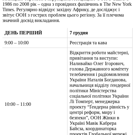
1986 по 2008 рік – одна з провідних фахівчинь в The New York
Times. Регулярно відвідує західну Африку, де досліджує і
звітує ООН з гострих проблем цього регіону. За її плечима
значний досвід викладання.
ДЕНЬ ПЕРШИЙ
7 грудня
9:00 – 10:00
Реєстрація та кава
Відкриття роботи майстерні,
привітання та виступи:
Наливайко Олег Ігорович,
голова Державного комітету
телебачення і радіомовлення
України Наталія Богданова,
начальниця відділу ґендерної
політики Міністерства
соціальної політики України
Лі Томперт, менеджерка
10:00 – 11:00
проекту “Ґендерна рівність у
центрі реформ, миру і
безпеки”, ООН Жінки в
Україні Мавік Кабрера
Байєза, координаторка
проектів Глобальної мережі