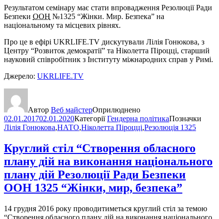
Результатом семінару має стати впровадження Резолюції Ради
Безпеки
ООН
№1325 “Жінки. Мир. Безпека” на
національному та місцевих рівнях.
Про це в ефірі UKRLIFE.TV дискутували Лілія Гонюкова, з
Центру “Розвиток демократії” та Ніколетта Піроцці, старший
науковий співробітник з Інституту міжнародних справ у Римі.
Джерело:
UKRLIFE.TV
Автор
Веб майстер
Оприлюднено
02.01.2017
02.01.2020
Категорії
Гендерна політика
Позначки
Лілія Гонюкова
,
НАТО
,
Ніколетта Піроцці
,
Резолюція 1325
Круглий стіл “Створення обласного
плану дій на виконання національного
плану дій Резолюції Ради Безпеки
ООН 1325 “Жінки, мир, безпека”
14 грудня 2016 року проводитиметься круглий стіл за темою
“Створення обласного плану дій на виконання національного