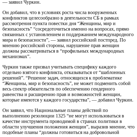
— заявил Чуркин.
Он добавил, что в условиях роста числа вооруженных
конфликтов целесообразно в деятельности СБ в рамках
рассмотрения пункта повестки дня “Женщины, мир и
безопасность” “сосредоточиться именно на вопросах, прямо
связанных с установлением и поддержанием международного
мира и безопасности”, — заявил российский постпред. По
мнению российской стороны, нарушение прав женщин
должны рассматриваться в “профильных международных
механизмах”.
Чуркин также призвал учитывать специфику каждого
отдельно взятого конфликта, отказываться от “шаблонных
решений”. “Решение задач, относящихся к проблематике
“Женщины, мир и безопасность”, не может подменить собой
весь спектр обязательств по обеспечению гендерного
равенства и расширению прав и возможностей женщин,
которые имеются у каждого государства”, — добавил Чуркин.
Он заявил, что Национальные планы действий по
выполнению резолюции 1325 “не могут использоваться в
качестве инструмента проводимой в странах политики в
области улучшения положения женщин”, выразив мнение, что
подобные планы “должны готовиться на добровольной