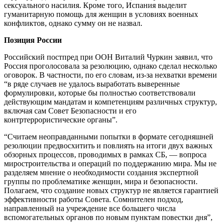
сексуального насилия. Кроме того, Испания выделит
гуманитарную помощь для женщин в условиях военных
конфликтов, однако сумму он не назвал.
Позиция России
Российский постпред при ООН Виталий Чуркин заявил, что
Россия проголосовала за резолюцию, однако сделал несколько
оговорок. В частности, по его словам, из-за нехватки времени
“в ряде случаев не удалось выработать выверенные
формулировки, которые бы полностью соответствовали
действующим мандатам и компетенциям различных структур,
включая сам Совет Безопасности и его
контртеррористические органы”.
“Считаем неоправданными попытки в формате сегодняшней
резолюции предвосхитить и повлиять на итоги двух важных
обзорных процессов, проводимых в рамках СБ, — вопроса
миростроительства и операций по поддержанию мира. Мы не
разделяем мнение о необходимости создания экспертной
группы по проблематике женщин, мира и безопасности.
Полагаем, что создание новых структур не является гарантией
эффективности работы Совета. Сомнителен подход,
направленный на учреждение все большего числа
вспомогательных органов по новым пунктам повестки дня”,