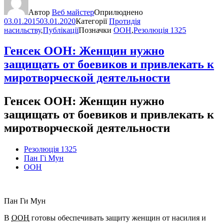
Автор
Веб майстер
Оприлюднено
03.01.2015
03.01.2020
Категорії
Протидія
насильству
,
Публікації
Позначки
ООН
,
Резолюція 1325
Генсек ООН: Женщин нужно
защищать от боевиков и привлекать к
миротворческой деятельности
Генсек ООН: Женщин нужно
защищать от боевиков и привлекать к
миротворческой деятельности
Резолюція 1325
Пан Гі Мун
ООН
Пан Ги Мун
В
ООН
готовы обеспечивать защиту женщин от насилия и