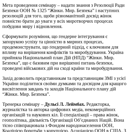
Мета проведення семінару – надати знання з Резолюції Ради
Безпеки ООН № 1325 “Жінки. Мир. Безпека” і наступних
резолюцій для того, щоби різноманітний досвід жінок
повністю брати до уваги у всіх миротворчих процесах
побудови миру і відновлення.
Сформувати розуміння, що ґендерне інтегрування є
запорукою успіху та цінністю в мирних процесах,
продемонструвати, що ґендерний підхід, є ключовим для
впливу на вирішення конфліктів та миробудування. Україна
прийняла Національний план Дій (НПД) “Жінки. Мир.
Безпека”, що є базовим при вирішенні питань безпеки,
проведені військових дій на сході країни та миробудування.
Захід дозволить представникам та представницям ЗМІ з усієї
України поділитися своїми думками та досвідом для кращого
висвітлення завдань та заходів Національного плану дій
“Жінки. Мир. Безпека”.
Тренерка семінару –
Дульсі Л. Леймбах.
Редакторка,
журналістка та авторка цифрових медіа, некомерційних
організацій та наукових кіл. Її спеціалізації – права жінок,
геополітика, діяльність Організації Об’єднаних Націй. Вона
тісно співпрацювала з Фондом народонаселення ООН,
Коаліцією боротьби з корупцією, Асоціацією ООН в США. З