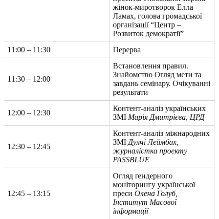
жінок-миротворок Елла
Ламах, голова громадської
організації “Центр –
Розвиток демократії”
11:00 – 11:30
Перерва
Встановлення правил.
Знайомство Огляд мети та
11:30 – 12:00
завдань семінару. Очікуванні
результати
Контент-аналіз українських
12:00 – 12:30
ЗМІ
Марія Дмитрієва, ЦРД
Контент-аналіз міжнародних
ЗМІ
Дулчі Леймбах,
12:30 – 12:45
журналістка проекту
PASSBLUE
Огляд ґендерного
моніторингу української
12:45 – 13:15
преси
Олена Голуб,
Інститут Масової
інформації