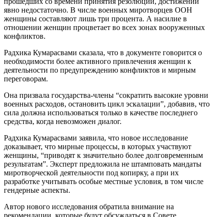
прошедших со времени принятия резолюции, достижений
явно недостаточно. В числе военных миротворцев ООН
женщины составляют лишь три процента. А насилие в
отношении женщин процветает во всех зонах вооруженных
конфликтов.
Радхика Кумарасвами сказала, что в документе говорится о
необходимости более активного привлечения женщин к
деятельности по предупреждению конфликтов и мирным
переговорам.
Она призвала государства-члены “сократить высокие уровни
военных расходов, остановить цикл эскалации”, добавив, что
сила должна использоваться только в качестве последнего
средства, когда невозможен диалог.
Радхика Кумарасвами заявила, что новое исследование
доказывает, что мирные процессы, в которых участвуют
женщины, “приводят к значительно более долговременным
результатам”. Эксперт предложила не штамповать мандаты
миротворческой деятельности под копирку, а при их
разработке учитывать особые местные условия, в том числе
гендерные аспекты.
Автор нового исследования обратила внимание на
рекомендации, которые будут обсуждаться в Совете