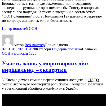
Безопасности, в том числе рекомендацию по созданию
экспертной группы, которая помогла бы Совету в вопросах
“гендерного подхода”, а также о введении в состав офиса
“ООН -Женщины” поста Помощника Генерального секретаря
по вопросу: женщины, мир и безопасность.
Центр новостей ООН
Автор
Веб майстер
Оприлюднено
02.01.2017
02.01.2020
Категорії
Гендерна політика
Позначки
ООН
,
Резолюція 1325
Участь жінок у миротворчих діях –
вирішальна, – експертки
У Києві відбувся семінар перспективних досліджень
НАТО
,
метою якого було обговорити роль жінок і гендерної політики
у врегулюванні збройного конфлікту в Україні.