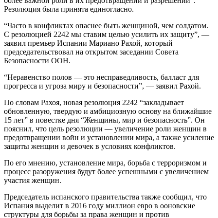
более важной роли в их предотвращении и разрешении”.
Резолюция была принята единогласно.
“Часто в конфликтах опаснее быть женщиной, чем солдатом.
С резолюцией 2242 мы ставим целью усилить их защиту”, —
заявил премьер Испании Мариано Рахой, который
председательствовал на открытом заседании Совета
Безопасности ООН.
“Неравенство полов — это несправедливость, балласт для
прогресса и угроза миру и безопасности”, — заявил Рахой.
По словам Рахоя, новая резолюция 2242 “закладывает
обновленную, твердую и амбициозную основу на ближайшие
15 лет” в повестке дня “Женщины, мир и безопасность”. Он
пояснил, что цель резолюции — увеличение роли женщин в
предотвращении войн и установлении мира, а также усиление
защиты женщин и девочек в условиях конфликтов.
По его мнению, установление мира, борьба с терроризмом и
процесс разоружения будут более успешными с увеличением
участия женщин.
Председатель испанского правительства также сообщил, что
Испания выделит в 2016 году миллион евро в ооновские
структуры для борьбы за права женщин и против