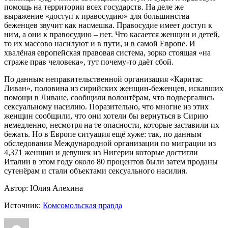
помощь на территории всех государств. На деле же
выражение «доступ к правосудию» для большинства
беженцев звучит как насмешка. Правосудие имеет доступ к
ним, а они к правосудию – нет. Что касается женщин и детей,
то их массово насилуют и в пути, и в самой Европе. И
хвалёная европейская правовая система, зорко стоящая «на
страже прав человека», тут почему-то даёт сбой.
По данным неправительственной организация «Каритас
Ливан», половина из сирийских женщин-беженцев, искавших
помощи в Ливане, сообщили волонтёрам, что подвергались
сексуальному насилию. Поразительно, что многие из этих
женщин сообщили, что они хотели бы вернуться в Сирию
немедленно, несмотря на те опасности, которые заставили их
бежать. Но в Европе ситуация ещё хуже: так, по данным
обследования Международной организации по миграции из
4,371 женщин и девушек из Нигерии которые достигли
Италии в этом году около 80 процентов были затем проданы
сутенёрам и стали объектами сексуального насилия.
Автор: Юлия Алехина
Источник:
Комсомольская правда