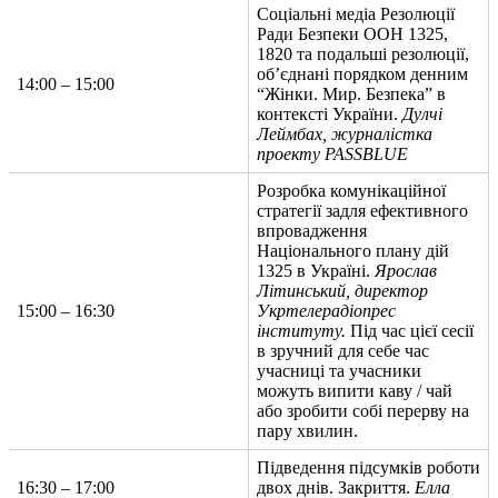
Соціальні медіа Резолюції
Ради Безпеки ООН 1325,
1820 та подальші резолюції,
об’єднані порядком денним
14:00 – 15:00
“Жінки. Мир. Безпека” в
контексті України.
Дулчі
Леймбах, журналістка
проекту PASSBLUE
Розробка комунікаційної
стратегії задля ефективного
впровадження
Національного плану дій
1325 в Україні.
Ярослав
Літинський, директор
15:00 – 16:30
Укртелерадіопрес
інституту.
Під час цієї сесії
в зручний для себе час
учасниці та учасники
можуть випити каву / чай
або зробити собі перерву на
пару хвилин.
Підведення підсумків роботи
16:30 – 17:00
двох днів. Закриття.
Елла