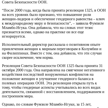
Совета Безопасности ООН.
“После 2000 года, когда была принята резолюция 1325, в ООН
на всех уровнях было признано, что повышение роли
женщин-лидеров и обеспечение гендерного равенства – ключ
к международному миру и безопасности”, – заявила Фумзиле
Мламбо-Нгука. Она добавила, что на словах этот тезис
признается всеми, однако на практике он все еще
игнорируется.
Исполнительный директор рассказала о позитивном опыте
привлечения женщин к мирным переговорам в Колумбии и
на Филиппинах. Вместе с тем, она добавила, что эти случаи
скорее исключение, чем норма.
Резолюция Совета Безопасности ООН 1325 была принята 31
октября 2000 года. Она направлена на смягчение негативного
воздействия последствий вооруженных конфликтов на
положение женщин и улучшение гендерного баланса в
полевых операциях ООН. Эта резолюция открыла путь к
тому, чтобы гендерные аспекты учитывались во всех видах
деятельности, связанной с восстановлением, поддержанием и
построением мира.
Однако, по словам Фумзиле Мламбо-Нгуки, за 15 лет,