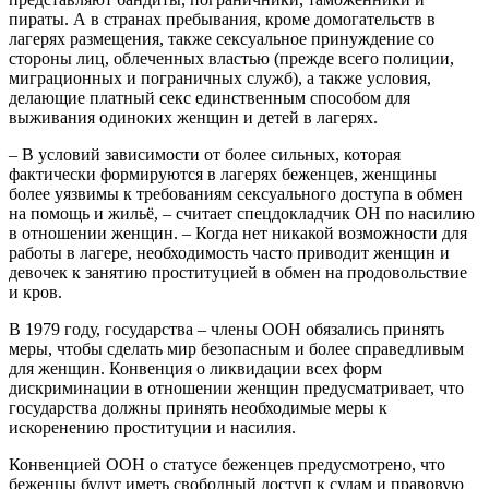
пираты. А в странах пребывания, кроме домогательств в
лагерях размещения, также сексуальное принуждение со
стороны лиц, облеченных властью (прежде всего полиции,
миграционных и пограничных служб), а также условия,
делающие платный секс единственным способом для
выживания одиноких женщин и детей в лагерях.
– В условий зависимости от более сильных, которая
фактически формируются в лагерях беженцев, женщины
более уязвимы к требованиям сексуального доступа в обмен
на помощь и жильё, – считает спецдокладчик ОН по насилию
в отношении женщин. – Когда нет никакой возможности для
работы в лагере, необходимость часто приводит женщин и
девочек к занятию проституцией в обмен на продовольствие
и кров.
В 1979 году, государства – члены ООН обязались принять
меры, чтобы сделать мир безопасным и более справедливым
для женщин. Конвенция о ликвидации всех форм
дискриминации в отношении женщин предусматривает, что
государства должны принять необходимые меры к
искоренению проституции и насилия.
Конвенцией ООН о статусе беженцев предусмотрено, что
беженцы будут иметь свободный доступ к судам и правовую