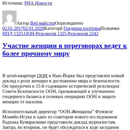
Источник:
РИА Новости
Автор
Веб майстер
Оприлюднено
02.01.2017
02.01.2020
Категорії
Гендерна політика
Позначки
НПД 1325
,
ООН
,
Резолюція 1325
,
Резолюція 2242
Участие женщин в переговорах ведет к
более прочному миру
В штаб-квартире
ООН
в Нью-Йорке был представлен новый
доклад о роли женщин в достижении мира и безопасности.
Он приурочен к 15-й годовщине исторической резолюции
Совета Безопасности ООН, призывающей к улучшению
гендерного баланса в полевых операциях ООН и защите
женщин от насилия.
Исполнительный директор “ООН-Женщины” Фумзиле
Мламбо-Нгука и один из соавторов нового исследования
Радхика Кумарасвами представили доклад журналистам.
Завтра, во вторник, он будет обсуждаться в ходе заседания